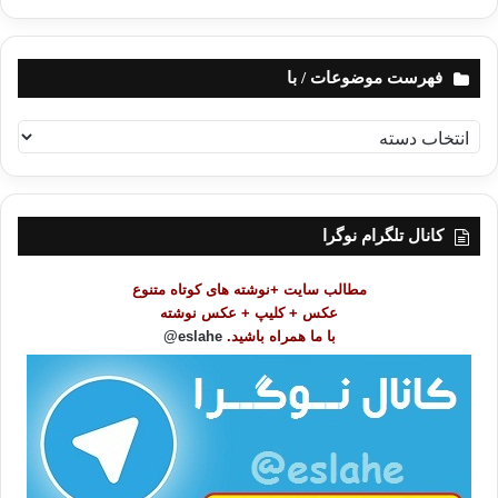
فهرست موضوعات / با
ف
ه
ر
س
ت
کانال تلگرام نوگرا
م
و
مطالب سایت +نوشته های کوتاه متنوع
ض
عکس + کلیپ + عکس نوشته
و
با ما همراه باشید.
eslahe@
ع
ا
ت
/
ب
ا