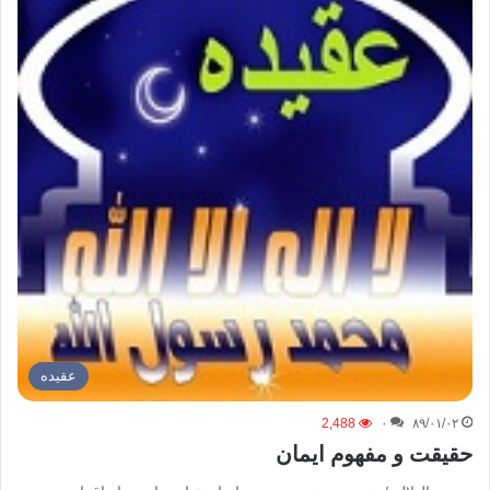
عقیده
2,488
۰
۸۹/۰۱/۰۲
حقیقت و مفهوم ایمان