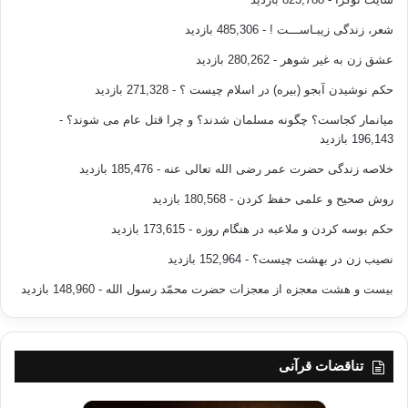
شعر، زندگی زیبـاســـت !
- 485,306 بازدید
عشق زن به غیر شوهر
- 280,262 بازدید
حکم نوشیدن آبجو (بیره) در اسلام چیست ؟
- 271,328 بازدید
میانمار کجاست؟ چگونه مسلمان شدند؟ و چرا قتل عام می شوند؟
-
196,143 بازدید
خلاصه زندگی حضرت عمر رضی الله تعالی عنه
- 185,476 بازدید
روش صحیح و علمی حفظ کردن
- 180,568 بازدید
حکم بوسه کردن و ملاعبه در هنگام روزه
- 173,615 بازدید
نصیب زن در بهشت چیست؟
- 152,964 بازدید
بیست و هشت معجزه از معجزات حضرت محمّد رسول الله
- 148,960 بازدید
تناقضات قرآنی