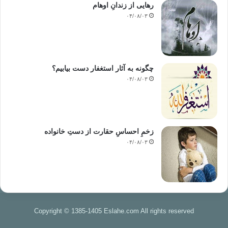
رهایی از زندانِ اوهام
۰۴/۰۸/۰۳
چگونه به آثار استغفار دست بیابیم؟
۰۴/۰۸/۰۳
زخمِ احساسِ حقارت از دستِ خانواده
۰۴/۰۸/۰۳
Copyright © 1385-1405 Eslahe.com All rights reserved