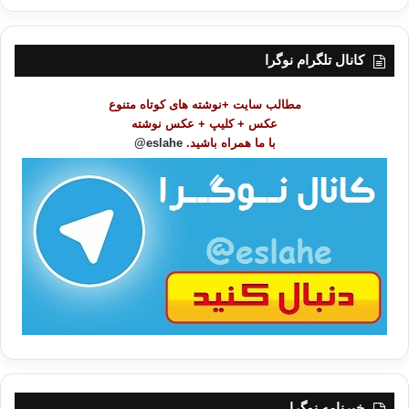
ر
س
ت
کانال تلگرام نوگرا
م
و
مطالب سایت +نوشته های کوتاه متنوع
ض
عکس + کلیپ + عکس نوشته
و
با ما همراه باشید.
eslahe@
ع
ا
ت
/
ب
ا
خبرنامه نوگرا