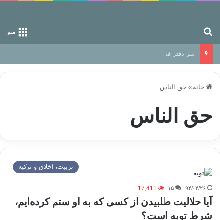
جستجو برای
منو
سر دفتر فساد در زمین‌، دوری وکناره‌گیری از راه خداست‌!
خانه
»
حق الناس
حق الناس
تربیت، اخلاق و تزکیه
17,411
۱۵
۹۴/۰۴/۲۶
آیا حلالیت طلبیدن از کسی که به او ستم کرده‌ایم،
شرط توبه است؟