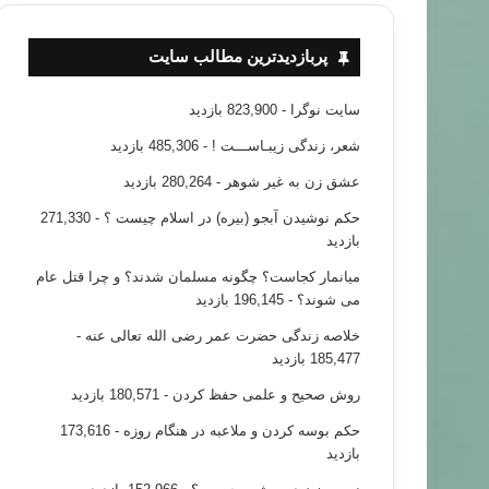
پربازدیدترین مطالب سایت
سایت نوگرا
- 823,900 بازدید
شعر، زندگی زیبـاســـت !
- 485,306 بازدید
عشق زن به غیر شوهر
- 280,264 بازدید
حکم نوشیدن آبجو (بیره) در اسلام چیست ؟
- 271,330
بازدید
میانمار کجاست؟ چگونه مسلمان شدند؟ و چرا قتل عام
می شوند؟
- 196,145 بازدید
خلاصه زندگی حضرت عمر رضی الله تعالی عنه
-
185,477 بازدید
روش صحیح و علمی حفظ کردن
- 180,571 بازدید
حکم بوسه کردن و ملاعبه در هنگام روزه
- 173,616
بازدید