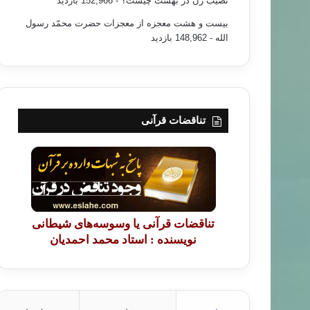
نصیب زن در بهشت چیست؟
- 152,966 بازدید
بیست و هشت معجزه از معجزات حضرت محمّد رسول
الله
- 148,962 بازدید
تناقضات قرآنی
تناقضات قرآنی یا وسوسه‌های شیطانی
نویسنده : استاد محمد احمدیان