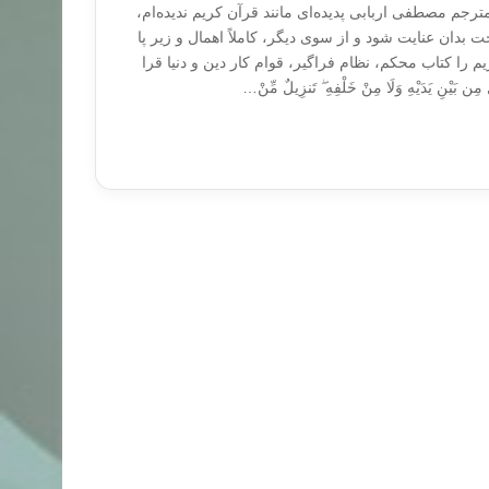
مترجم مصطفی اربابی پدیده‌ای مانند قرآن کریم ندیده‌ام،
بدان عنایت شود و از سوی دیگر، کاملاً اهمال و زیر پا
م را کتاب محکم، نظام فراگیر، قوام کار دین و دنیا قرا
ِن بَیْنِ یَدَیْهِ وَلَا مِنْ خَلْفِهِ ۖ تَنزِیلٌ مِّنْ…