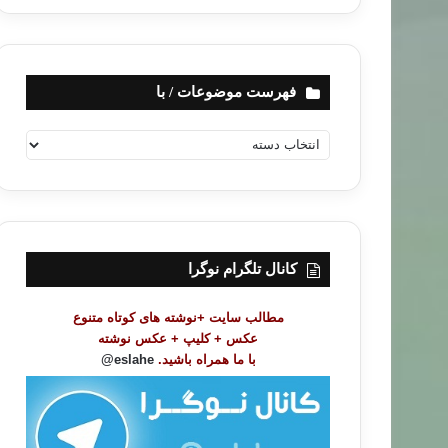
فهرست موضوعات / با
ف
ه
ر
س
ت
م
و
کانال تلگرام نوگرا
ض
و
مطالب سایت +نوشته های کوتاه متنوع
ع
عکس + کلیپ + عکس نوشته
ا
با ما همراه باشید.
eslahe@
ت
/
ب
ا