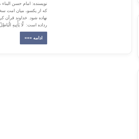
نویسنده: امام حسن البناء 
که از یکسو، میان امت سخت 
نهاده شود. خداوند قرآن کری
رداده است: لَّا یَأْتِیهِ الْبَاطِلُ م
ادامه »»»