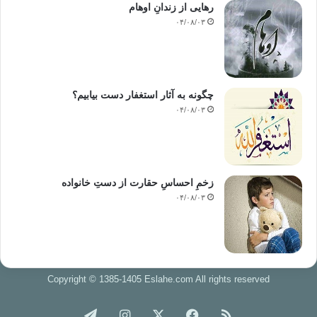
رهایی از زندانِ اوهام
۰۴/۰۸/۰۳
چگونه به آثار استغفار دست بیابیم؟
۰۴/۰۸/۰۳
زخمِ احساسِ حقارت از دستِ خانواده
۰۴/۰۸/۰۳
Copyright © 1385-1405 Eslahe.com All rights reserved
خوراک
فیس
X
اینستاگرام
تلگرام