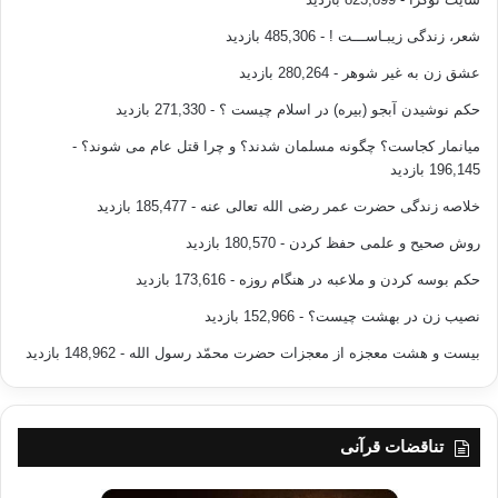
شعر، زندگی زیبـاســـت !
- 485,306 بازدید
عشق زن به غیر شوهر
- 280,264 بازدید
حکم نوشیدن آبجو (بیره) در اسلام چیست ؟
- 271,330 بازدید
میانمار کجاست؟ چگونه مسلمان شدند؟ و چرا قتل عام می شوند؟
-
196,145 بازدید
خلاصه زندگی حضرت عمر رضی الله تعالی عنه
- 185,477 بازدید
روش صحیح و علمی حفظ کردن
- 180,570 بازدید
حکم بوسه کردن و ملاعبه در هنگام روزه
- 173,616 بازدید
نصیب زن در بهشت چیست؟
- 152,966 بازدید
بیست و هشت معجزه از معجزات حضرت محمّد رسول الله
- 148,962 بازدید
تناقضات قرآنی