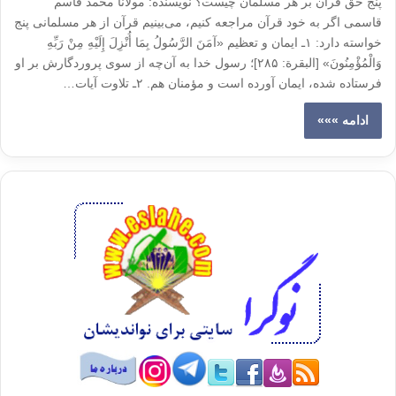
پنج حق قرآن بر هر مسلمان چیست؟ نویسنده: مولانا محمد قاسم
قاسمی اگر به خود قرآن مراجعه کنیم، می‌بینیم قرآن از هر مسلمانی پنج
خواسته دارد: ۱ـ ایمان و تعظیم «آمَنَ الرَّسُولُ بِمَا أُنْزِلَ إِلَیْهِ مِنْ رَبِّهِ
وَالْمُؤْمِنُونَ» [البقرة: ۲۸۵]؛ رسول خدا به آن‌چه از سوی پروردگارش بر او
فرستاده شده، ایمان آورده است و مؤمنان هم. ۲ـ تلاوت آیات…
ادامه »»»