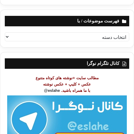
فهرست موضوعات / با
ف
ه
ر
س
ت
کانال تلگرام نوگرا
م
و
مطالب سایت +نوشته های کوتاه متنوع
ض
عکس + کلیپ + عکس نوشته
و
با ما همراه باشید.
eslahe@
ع
ا
ت
/
ب
ا