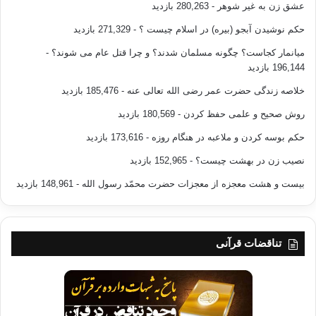
عشق زن به غیر شوهر
- 280,263 بازدید
حکم نوشیدن آبجو (بیره) در اسلام چیست ؟
- 271,329 بازدید
میانمار کجاست؟ چگونه مسلمان شدند؟ و چرا قتل عام می شوند؟
-
196,144 بازدید
خلاصه زندگی حضرت عمر رضی الله تعالی عنه
- 185,476 بازدید
روش صحیح و علمی حفظ کردن
- 180,569 بازدید
حکم بوسه کردن و ملاعبه در هنگام روزه
- 173,616 بازدید
نصیب زن در بهشت چیست؟
- 152,965 بازدید
بیست و هشت معجزه از معجزات حضرت محمّد رسول الله
- 148,961 بازدید
تناقضات قرآنی