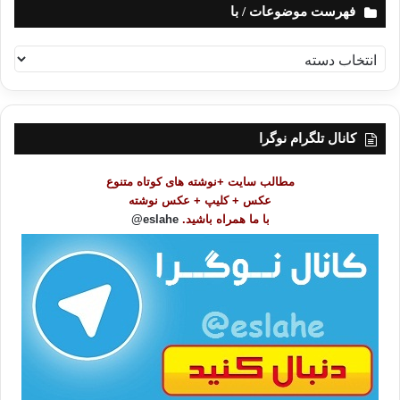
فهرست موضوعات / با
ف
ه
ر
س
ت
کانال تلگرام نوگرا
م
و
مطالب سایت +نوشته های کوتاه متنوع
ض
عکس + کلیپ + عکس نوشته
و
با ما همراه باشید.
eslahe@
ع
ا
ت
/
ب
ا