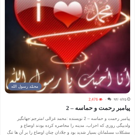
محمّد رسول الله
2,476
۰
۹۴/۰۷/۲۵
پیامبر رحمت و حماسه – 2
پیامبر رحمت و حماسه – 2 نویسنده :محمد غزالی /مترجم:جهانگیر
ولدبیگی روزی که احزاب، مدینه را محاصره کرده بودند اوضاع و
مشکلات مسلمانان بسیار شدید بود و جلادان چنان اوضاع را بر آن ها تنگ