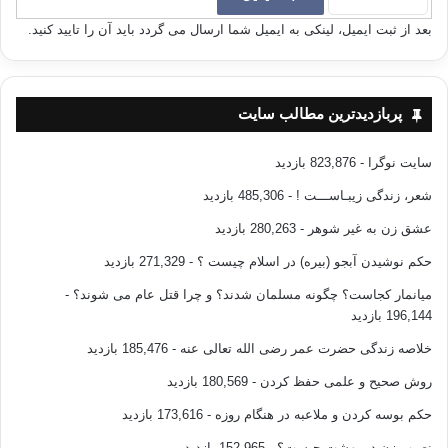
بعد از ثبت ایمیل، لینکی به ایمیل شما ارسال می گردد باید آن را تایید کنید.
پربازدیدترین مطالب سایت
سایت نوگرا
- 823,876 بازدید
شعر، زندگی زیبـاســـت !
- 485,306 بازدید
عشق زن به غیر شوهر
- 280,263 بازدید
حکم نوشیدن آبجو (بیره) در اسلام چیست ؟
- 271,329 بازدید
میانمار کجاست؟ چگونه مسلمان شدند؟ و چرا قتل عام می شوند؟
-
196,144 بازدید
خلاصه زندگی حضرت عمر رضی الله تعالی عنه
- 185,476 بازدید
روش صحیح و علمی حفظ کردن
- 180,569 بازدید
حکم بوسه کردن و ملاعبه در هنگام روزه
- 173,616 بازدید
نصیب زن در بهشت چیست؟
- 152,965 بازدید