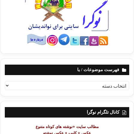
فهرست موضوعات / با
ف
ه
ر
س
ت
کانال تلگرام نوگرا
م
و
مطالب سایت +نوشته های کوتاه متنوع
ض
عکس + کلیپ + عکس نوشته