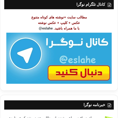
ت
کانال تلگرام نوگرا
م
و
مطالب سایت +نوشته های کوتاه متنوع
ض
عکس + کلیپ + عکس نوشته
و
با ما همراه باشید.
eslahe@
ع
ا
ت
/
ب
ا
خبرنامه نوگرا
برای دریافت و باخبر شدن از مطالب جدید مشترک خبرنامه‌ی