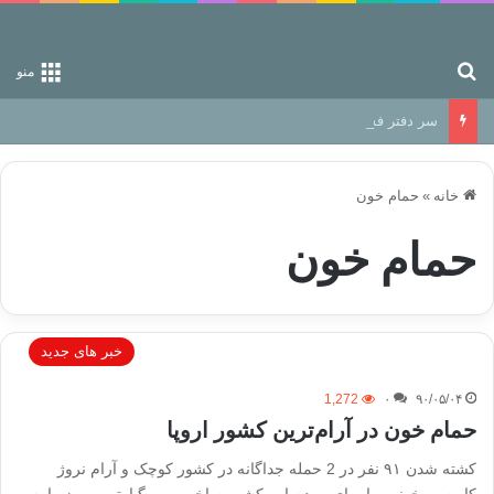
جستجو برای
منو
سر دفتر فساد در زمین‌، دوری وکناره‌گیری از راه خداست‌!
خانه
»
حمام خون
حمام خون
خبر های جدید
1,272
۰
۹۰/۰۵/۰۴
حمام خون در آرام‌ترین کشور اروپا
کشته شدن ۹۱ نفر در 2 حمله جداگانه در کشور کوچک و آرام نروژ