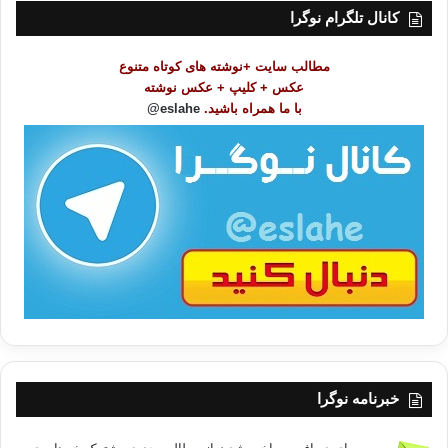
ت
کانال تلگرام نوگرا
م
و
مطالب سایت +نوشته های کوتاه متنوع
ض
عکس + کلیپ + عکس نوشته
و
با ما همراه باشید.
eslahe@
ع
ا
ت
/
ب
ا
خبرنامه نوگرا