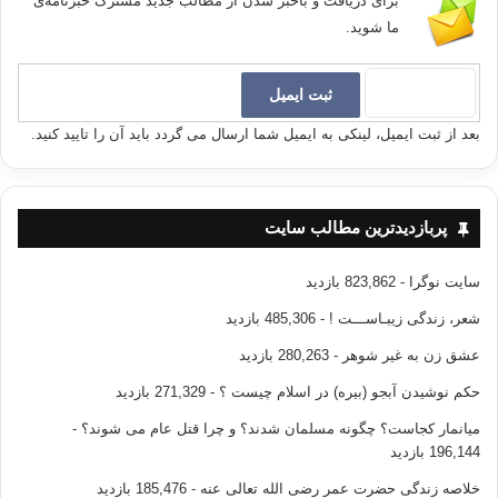
برای دریافت و باخبر شدن از مطالب جدید مشترک خبرنامه‌ی
ما شوید.
بعد از ثبت ایمیل، لینکی به ایمیل شما ارسال می گردد باید آن را تایید کنید.
پربازدیدترین مطالب سایت
سایت نوگرا
- 823,862 بازدید
شعر، زندگی زیبـاســـت !
- 485,306 بازدید
عشق زن به غیر شوهر
- 280,263 بازدید
حکم نوشیدن آبجو (بیره) در اسلام چیست ؟
- 271,329 بازدید
میانمار کجاست؟ چگونه مسلمان شدند؟ و چرا قتل عام می شوند؟
-
196,144 بازدید
خلاصه زندگی حضرت عمر رضی الله تعالی عنه
- 185,476 بازدید