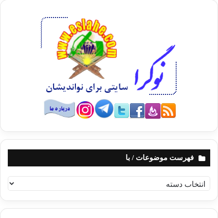
فهرست موضوعات / با
ف
ه
ر
س