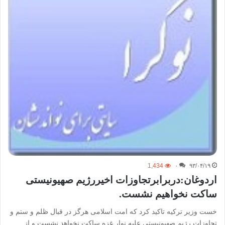
1,434
۰
۹۳/۰۴/۱۹
اردوغان:دربرابرتجاوزات اخیررژیم صهیونیستی
ساکت نخواھیم نشست.
خست وزیر ترکیه تاکید کرد که امت اسلامی هرگز در قبال ظلم و ستم و
تجاوزات رژیم صهیونیستی علیه نوار غزه ساکت نخواهد نشست و از