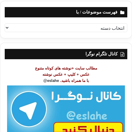
فهرست موضوعات / با
ف
ه
ر
س
ت
کانال تلگرام نوگرا
م
و
مطالب سایت +نوشته های کوتاه متنوع
ض
عکس + کلیپ + عکس نوشته
و
با ما همراه باشید.
eslahe@
ع
ا
ت
/
ب
ا