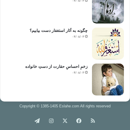
۰۴/۰۸/۰۳
چگونه به آثار استغفار دست بیابیم؟
۰۴/۰۸/۰۳
زخمِ احساسِ حقارت از دستِ خانواده
۰۴/۰۸/۰۳
Copyright © 1385-1405 Eslahe.com All rights reserved
خوراک
فیس
X
اینستاگرام
تلگرام