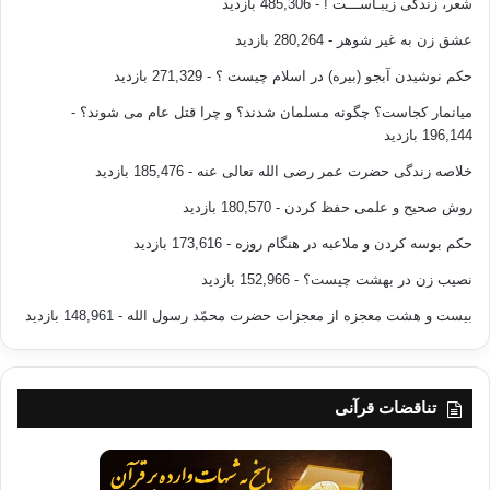
شعر، زندگی زیبـاســـت !
- 485,306 بازدید
عشق زن به غیر شوهر
- 280,264 بازدید
حکم نوشیدن آبجو (بیره) در اسلام چیست ؟
- 271,329 بازدید
میانمار کجاست؟ چگونه مسلمان شدند؟ و چرا قتل عام می شوند؟
-
196,144 بازدید
خلاصه زندگی حضرت عمر رضی الله تعالی عنه
- 185,476 بازدید
روش صحیح و علمی حفظ کردن
- 180,570 بازدید
حکم بوسه کردن و ملاعبه در هنگام روزه
- 173,616 بازدید
نصیب زن در بهشت چیست؟
- 152,966 بازدید
بیست و هشت معجزه از معجزات حضرت محمّد رسول الله
- 148,961 بازدید
تناقضات قرآنی