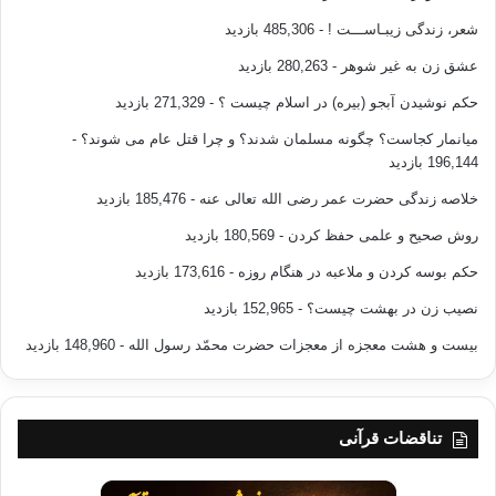
شعر، زندگی زیبـاســـت !
- 485,306 بازدید
عشق زن به غیر شوهر
- 280,263 بازدید
حکم نوشیدن آبجو (بیره) در اسلام چیست ؟
- 271,329 بازدید
میانمار کجاست؟ چگونه مسلمان شدند؟ و چرا قتل عام می شوند؟
-
196,144 بازدید
خلاصه زندگی حضرت عمر رضی الله تعالی عنه
- 185,476 بازدید
روش صحیح و علمی حفظ کردن
- 180,569 بازدید
حکم بوسه کردن و ملاعبه در هنگام روزه
- 173,616 بازدید
نصیب زن در بهشت چیست؟
- 152,965 بازدید
بیست و هشت معجزه از معجزات حضرت محمّد رسول الله
- 148,960 بازدید
تناقضات قرآنی