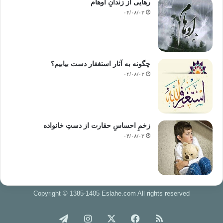
رهایی از زندانِ اوهام
۰۴/۰۸/۰۳
چگونه به آثار استغفار دست بیابیم؟
۰۴/۰۸/۰۳
زخمِ احساسِ حقارت از دستِ خانواده
۰۴/۰۸/۰۳
Copyright © 1385-1405 Eslahe.com All rights reserved
خوراک
فیس
X
اینستاگرام
تلگرام