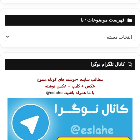
فهرست موضوعات / با
ف
ه
ر
س
ت
کانال تلگرام نوگرا
م
و
مطالب سایت +نوشته های کوتاه متنوع
ض
عکس + کلیپ + عکس نوشته
و
با ما همراه باشید.
eslahe@
ع
ا
ت
/
ب
ا