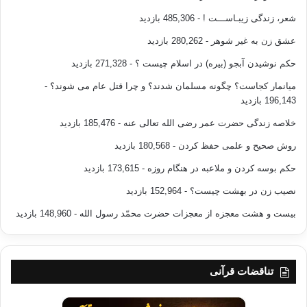
شعر، زندگی زیبـاســـت !
- 485,306 بازدید
عشق زن به غیر شوهر
- 280,262 بازدید
حکم نوشیدن آبجو (بیره) در اسلام چیست ؟
- 271,328 بازدید
میانمار کجاست؟ چگونه مسلمان شدند؟ و چرا قتل عام می شوند؟
-
196,143 بازدید
خلاصه زندگی حضرت عمر رضی الله تعالی عنه
- 185,476 بازدید
روش صحیح و علمی حفظ کردن
- 180,568 بازدید
حکم بوسه کردن و ملاعبه در هنگام روزه
- 173,615 بازدید
نصیب زن در بهشت چیست؟
- 152,964 بازدید
بیست و هشت معجزه از معجزات حضرت محمّد رسول الله
- 148,960 بازدید
تناقضات قرآنی