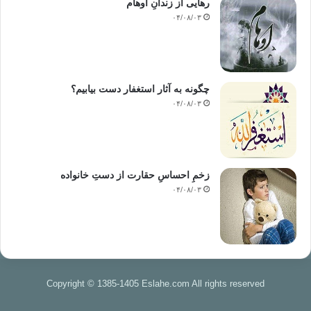
رهایی از زندانِ اوهام
۰۴/۰۸/۰۳
چگونه به آثار استغفار دست بیابیم؟
۰۴/۰۸/۰۳
زخمِ احساسِ حقارت از دستِ خانواده
۰۴/۰۸/۰۳
Copyright © 1385-1405 Eslahe.com All rights reserved