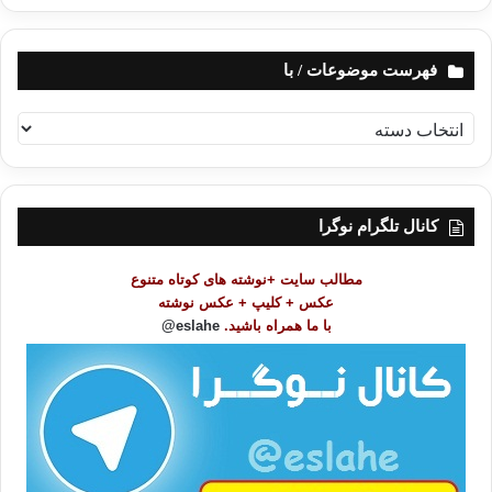
فهرست موضوعات / با
ف
ه
ر
س
ت
کانال تلگرام نوگرا
م
و
مطالب سایت +نوشته های کوتاه متنوع
ض
عکس + کلیپ + عکس نوشته
و
با ما همراه باشید.
eslahe@
ع
ا
ت
/
ب
ا