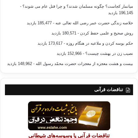
میانمار کجاست؟ چگونه مسلمان شدند؟ و چرا قتل عام می شوند؟
-
196,145 بازدید
خلاصه زندگی حضرت عمر رضی الله تعالی عنه
- 185,477 بازدید
روش صحیح و علمی حفظ کردن
- 180,571 بازدید
حکم بوسه کردن و ملاعبه در هنگام روزه
- 173,617 بازدید
نصیب زن در بهشت چیست؟
- 152,966 بازدید
بیست و هشت معجزه از معجزات حضرت محمّد رسول الله
- 148,962 بازدید
تناقضات قرآنی
تناقضات قرآنی یا وسوسه‌های شیطانی