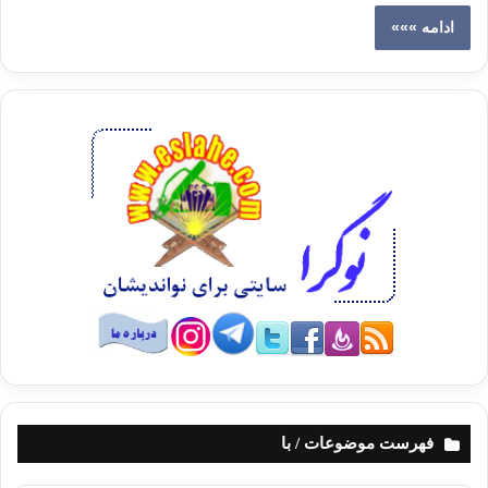
ادامه »»»
فهرست موضوعات / با