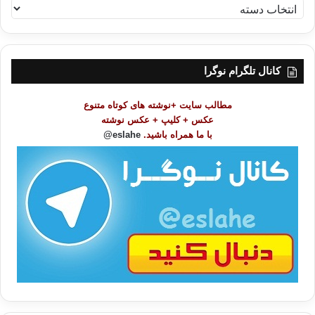
ف
ه
ر
س
ت
کانال تلگرام نوگرا
م
و
مطالب سایت +نوشته های کوتاه متنوع
ض
عکس + کلیپ + عکس نوشته
و
با ما همراه باشید.
eslahe@
ع
ا
ت
/
ب
ا