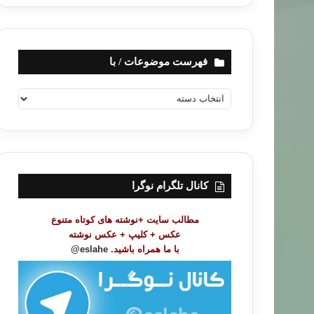
فهرست موضوعات / با
ف
ه
ر
س
ت
م
و
کانال تلگرام نوگرا
ض
و
مطالب سایت +نوشته های کوتاه متنوع
ع
عکس + کلیپ + عکس نوشته
ا
با ما همراه باشید.
eslahe@
ت
/
ب
ا