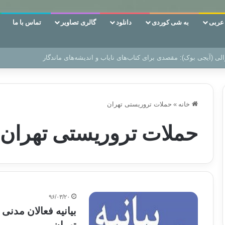
ربی
به شی کوردی
دانلود
گالری تصاویر
تماس با ما
ن‌، دوری وکناره‌گیری از راه خداست‌!
خانه
»
حملات تروریستی تهران
حملات تروریستی تهران
۹۶/۰۳/۲۰
بیانیه فعالان مدن