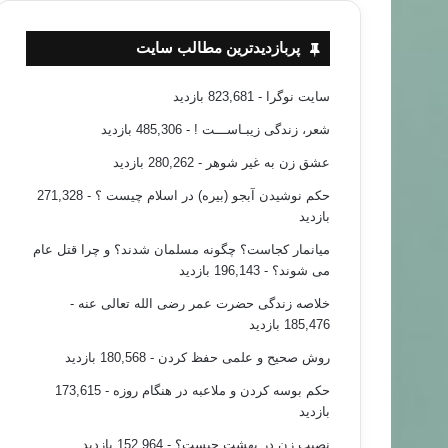
پربازدیدترین مطالب سایت
سایت نوگرا
- 823,681 بازدید
شعر، زندگی زیبـاســـت !
- 485,306 بازدید
عشق زن به غیر شوهر
- 280,262 بازدید
حکم نوشیدن آبجو (بیره) در اسلام چیست ؟
- 271,328
بازدید
میانمار کجاست؟ چگونه مسلمان شدند؟ و چرا قتل عام
می شوند؟
- 196,143 بازدید
خلاصه زندگی حضرت عمر رضی الله تعالی عنه
-
185,476 بازدید
روش صحیح و علمی حفظ کردن
- 180,568 بازدید
حکم بوسه کردن و ملاعبه در هنگام روزه
- 173,615
بازدید
نصیب زن در بهشت چیست؟
- 152,964 بازدید