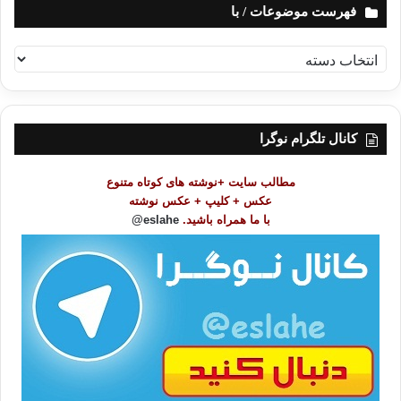
فهرست موضوعات / با
ف
ه
ر
س
ت
کانال تلگرام نوگرا
م
و
مطالب سایت +نوشته های کوتاه متنوع
ض
عکس + کلیپ + عکس نوشته
و
با ما همراه باشید.
eslahe@
ع
ا
ت
/
ب
ا