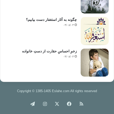
چگونه به آثار استغفار دست بیابیم؟
۰۴/۰۸/۰۳
زخمِ احساسِ حقارت از دستِ خانواده
۰۴/۰۸/۰۳
Copyright © 1385-1405 Eslahe.com All rights reserved
خوراک
فیس
X
اینستاگرام
تلگرام