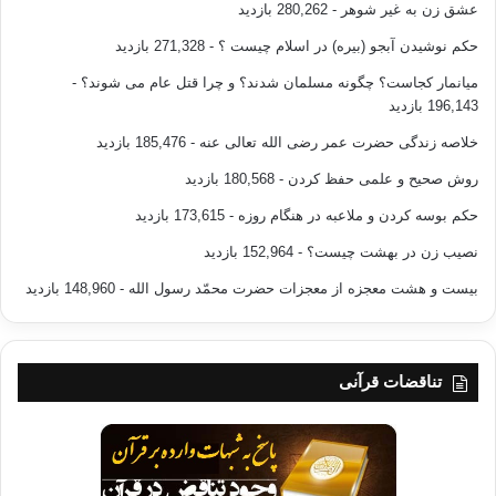
عشق زن به غیر شوهر
- 280,262 بازدید
حکم نوشیدن آبجو (بیره) در اسلام چیست ؟
- 271,328 بازدید
میانمار کجاست؟ چگونه مسلمان شدند؟ و چرا قتل عام می شوند؟
-
196,143 بازدید
خلاصه زندگی حضرت عمر رضی الله تعالی عنه
- 185,476 بازدید
روش صحیح و علمی حفظ کردن
- 180,568 بازدید
حکم بوسه کردن و ملاعبه در هنگام روزه
- 173,615 بازدید
نصیب زن در بهشت چیست؟
- 152,964 بازدید
بیست و هشت معجزه از معجزات حضرت محمّد رسول الله
- 148,960 بازدید
تناقضات قرآنی