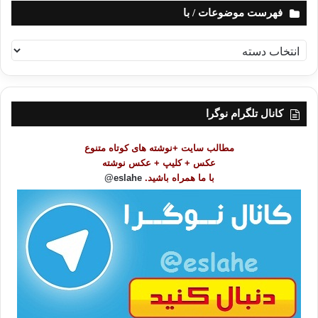
فهرست موضوعات / با
ف
ه
ر
س
ت
کانال تلگرام نوگرا
م
و
مطالب سایت +نوشته های کوتاه متنوع
ض
عکس + کلیپ + عکس نوشته
و
با ما همراه باشید.
eslahe@
ع
ا
ت
/
ب
ا