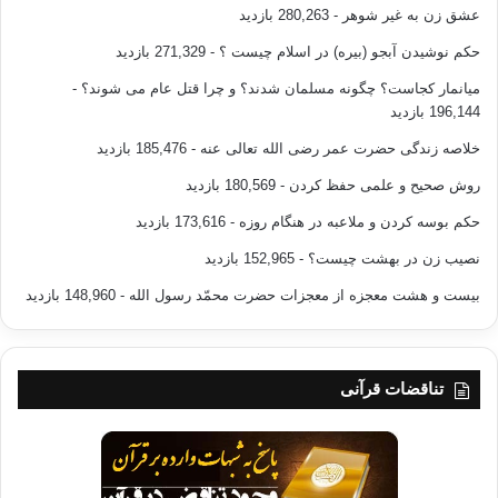
عشق زن به غیر شوهر
- 280,263 بازدید
حکم نوشیدن آبجو (بیره) در اسلام چیست ؟
- 271,329 بازدید
میانمار کجاست؟ چگونه مسلمان شدند؟ و چرا قتل عام می شوند؟
-
196,144 بازدید
خلاصه زندگی حضرت عمر رضی الله تعالی عنه
- 185,476 بازدید
روش صحیح و علمی حفظ کردن
- 180,569 بازدید
حکم بوسه کردن و ملاعبه در هنگام روزه
- 173,616 بازدید
نصیب زن در بهشت چیست؟
- 152,965 بازدید
بیست و هشت معجزه از معجزات حضرت محمّد رسول الله
- 148,960 بازدید
تناقضات قرآنی