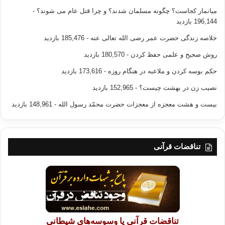
میانمار کجاست؟ چگونه مسلمان شدند؟ و چرا قتل عام می شوند؟
-
196,144 بازدید
خلاصه زندگی حضرت عمر رضی الله تعالی عنه
- 185,476 بازدید
روش صحیح و علمی حفظ کردن
- 180,570 بازدید
حکم بوسه کردن و ملاعبه در هنگام روزه
- 173,616 بازدید
نصیب زن در بهشت چیست؟
- 152,965 بازدید
بیست و هشت معجزه از معجزات حضرت محمّد رسول الله
- 148,961 بازدید
تناقضات قرآنی
تناقضات قرآنی یا وسوسه‌های شیطانی