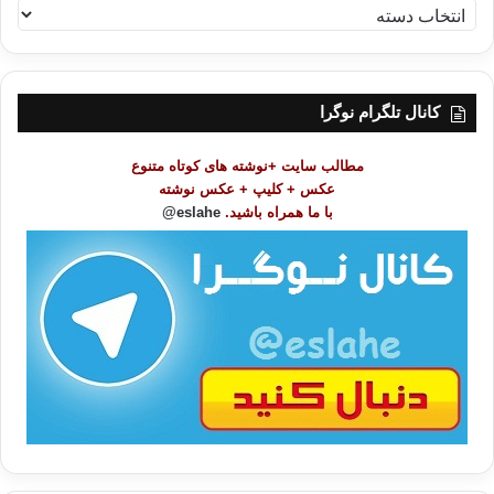
ف
ه
ر
س
ت
کانال تلگرام نوگرا
م
و
مطالب سایت +نوشته های کوتاه متنوع
ض
عکس + کلیپ + عکس نوشته
و
با ما همراه باشید.
eslahe@
ع
ا
ت
/
ب
ا