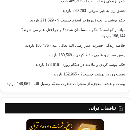
شعر، زندگی زیبـاســـت !
- 485,306 بازدید
عشق زن به غیر شوهر
- 280,263 بازدید
حکم نوشیدن آبجو (بیره) در اسلام چیست ؟
- 271,329 بازدید
میانمار کجاست؟ چگونه مسلمان شدند؟ و چرا قتل عام می شوند؟
-
196,144 بازدید
خلاصه زندگی حضرت عمر رضی الله تعالی عنه
- 185,476 بازدید
روش صحیح و علمی حفظ کردن
- 180,569 بازدید
حکم بوسه کردن و ملاعبه در هنگام روزه
- 173,616 بازدید
نصیب زن در بهشت چیست؟
- 152,965 بازدید
بیست و هشت معجزه از معجزات حضرت محمّد رسول الله
- 148,961 بازدید
تناقضات قرآنی