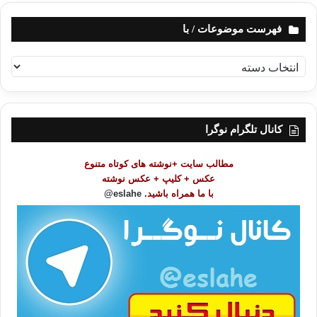
فهرست موضوعات / با
ف
ه
ر
س
ت
کانال تلگرام نوگرا
م
و
مطالب سایت +نوشته های کوتاه متنوع
ض
عکس + کلیپ + عکس نوشته
و
با ما همراه باشید.
eslahe@
ع
ا
ت
/
ب
ا