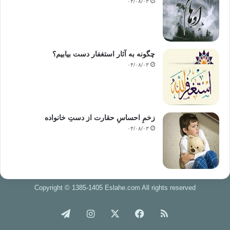
۰۴/۰۸/۰۳
چگونه به آثار استغفار دست بیابیم؟
۰۴/۰۸/۰۳
زخمِ احساسِ حقارت از دستِ خانواده
۰۴/۰۸/۰۳
Copyright © 1385-1405 Eslahe.com All rights reserved
خوراک
فیس
X
اینستاگرام
تلگرام