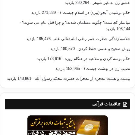
عشق زن به غیر شوهر
- 280,264 بازدید
حکم نوشیدن آبجو (بیره) در اسلام چیست ؟
- 271,329 بازدید
میانمار کجاست؟ چگونه مسلمان شدند؟ و چرا قتل عام می شوند؟
-
196,144 بازدید
خلاصه زندگی حضرت عمر رضی الله تعالی عنه
- 185,476 بازدید
روش صحیح و علمی حفظ کردن
- 180,570 بازدید
حکم بوسه کردن و ملاعبه در هنگام روزه
- 173,616 بازدید
نصیب زن در بهشت چیست؟
- 152,965 بازدید
بیست و هشت معجزه از معجزات حضرت محمّد رسول الله
- 148,961 بازدید
تناقضات قرآنی