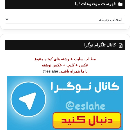
فهرست موضوعات / با
ف
ه
ر
س
ت
کانال تلگرام نوگرا
م
و
مطالب سایت +نوشته های کوتاه متنوع
ض
عکس + کلیپ + عکس نوشته
و
با ما همراه باشید.
eslahe@
ع
ا
ت
/
ب
ا