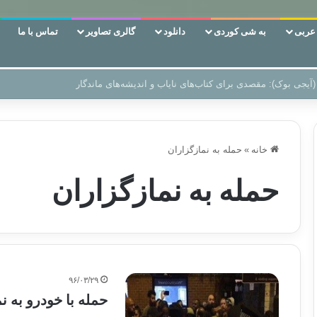
ربی
به شی کوردی
دانلود
گالری تصاویر
تماس با ما
 دوری وکناره‌گیری از راه خداست‌!
خانه
»
حمله به نمازگزاران
حمله به نمازگزاران
۹۶/۰۳/۲۹
حمله با خودرو به 