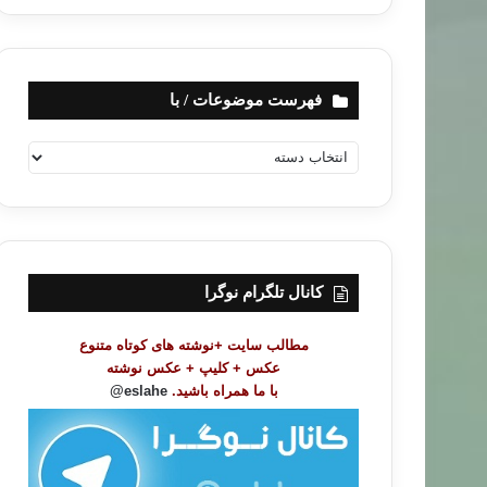
فهرست موضوعات / با
ف
ه
ر
س
ت
م
و
کانال تلگرام نوگرا
ض
و
مطالب سایت +نوشته های کوتاه متنوع
ع
عکس + کلیپ + عکس نوشته
ا
با ما همراه باشید.
eslahe@
ت
/
ب
ا