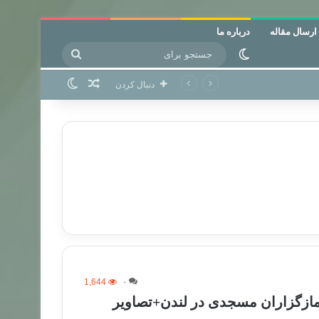
ارسال مقاله
درباره ما
جستجو
تغییر پوسته
برای
نوشته تصادفی
تغییر پوسته
دنبال کردن
1,644
۰
نمازگزاران مسجدی در لندن+تصاویر