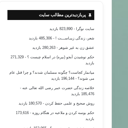
پربازدیدترین مطالب سایت
سایت نوگرا
- 823,890 بازدید
شعر، زندگی زیبـاســـت !
- 485,306 بازدید
عشق زن به غیر شوهر
- 280,263 بازدید
حکم نوشیدن آبجو (بیره) در اسلام چیست ؟
- 271,329
بازدید
میانمار کجاست؟ چگونه مسلمان شدند؟ و چرا قتل عام
می شوند؟
- 196,144 بازدید
خلاصه زندگی حضرت عمر رضی الله تعالی عنه
-
185,476 بازدید
روش صحیح و علمی حفظ کردن
- 180,570 بازدید
حکم بوسه کردن و ملاعبه در هنگام روزه
- 173,616
بازدید