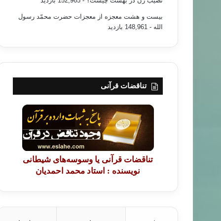
نصیب زن در بهشت چیست؟
- 152,965 بازدید
بیست و هشت معجزه از معجزات حضرت محمّد رسول
الله
- 148,961 بازدید
تناقضات قرآنی
تناقضات قرآنی یا وسوسه‌های شیطانی
نویسنده : استاد محمد احمدیان