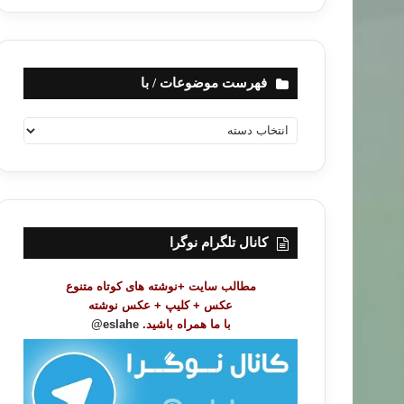
فهرست موضوعات / با
ف
ه
ر
س
ت
م
و
کانال تلگرام نوگرا
ض
و
مطالب سایت +نوشته های کوتاه متنوع
ع
عکس + کلیپ + عکس نوشته
ا
با ما همراه باشید.
eslahe@
ت
/
ب
ا