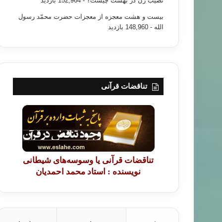
نصیب زن در بهشت چیست؟
- 152,964 بازدید
بیست و هشت معجزه از معجزات حضرت محمّد رسول
الله
- 148,960 بازدید
تناقضات قرآنی
تناقضات قرآنی یا وسوسه‌های شیطانی
نویسنده : استاد محمد احمدیان