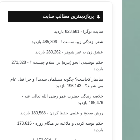
پربازدیدترین مطالب سایت
سایت نوگرا
- 823,681 بازدید
شعر، زندگی زیبـاســـت !
- 485,306 بازدید
عشق زن به غیر شوهر
- 280,262 بازدید
حکم نوشیدن آبجو (بیره) در اسلام چیست ؟
- 271,328
بازدید
میانمار کجاست؟ چگونه مسلمان شدند؟ و چرا قتل عام
می شوند؟
- 196,143 بازدید
خلاصه زندگی حضرت عمر رضی الله تعالی عنه
-
185,476 بازدید
روش صحیح و علمی حفظ کردن
- 180,568 بازدید
حکم بوسه کردن و ملاعبه در هنگام روزه
- 173,615
بازدید