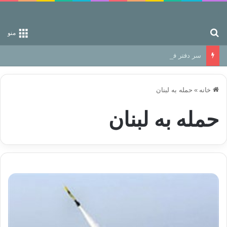
جستجو برای
منو
سر دفتر فساد در زمین‌، دوری وکناره‌گیری از راه خداست‌!
خانه
»
حملە بە لبنان
حملە بە لبنان