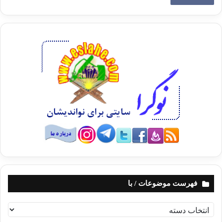
فهرست موضوعات / با
ف
ه