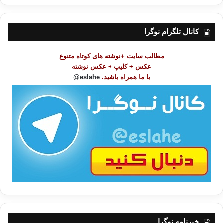
ر
س
ت
کانال تلگرام نوگرا
م
و
مطالب سایت +نوشته های کوتاه متنوع
ض
عکس + کلیپ + عکس نوشته
و
با ما همراه باشید.
eslahe@
ع
ا
ت
/
ب
ا
خبرنامه نوگرا