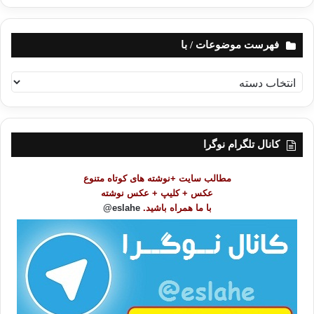
فهرست موضوعات / با
ف
ه
ر
س
ت
کانال تلگرام نوگرا
م
و
مطالب سایت +نوشته های کوتاه متنوع
ض
عکس + کلیپ + عکس نوشته
و
با ما همراه باشید.
eslahe@
ع
ا
ت
/
ب
ا