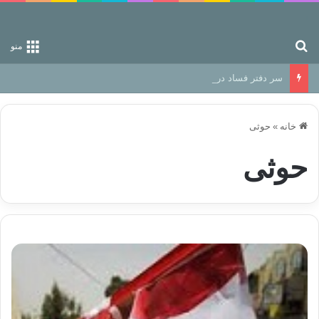
جستجو برای
منو
سر دفتر فساد در زمین‌، دوری وکناره‌گیری از راه خداست‌!
خانه
»
حوثی
حوثی