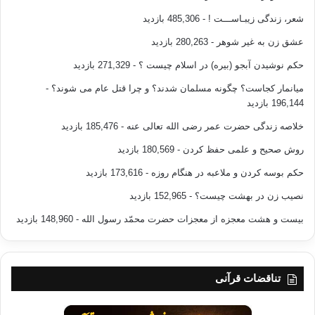
شعر، زندگی زیبـاســـت !
- 485,306 بازدید
عشق زن به غیر شوهر
- 280,263 بازدید
حکم نوشیدن آبجو (بیره) در اسلام چیست ؟
- 271,329 بازدید
میانمار کجاست؟ چگونه مسلمان شدند؟ و چرا قتل عام می شوند؟
-
196,144 بازدید
خلاصه زندگی حضرت عمر رضی الله تعالی عنه
- 185,476 بازدید
روش صحیح و علمی حفظ کردن
- 180,569 بازدید
حکم بوسه کردن و ملاعبه در هنگام روزه
- 173,616 بازدید
نصیب زن در بهشت چیست؟
- 152,965 بازدید
بیست و هشت معجزه از معجزات حضرت محمّد رسول الله
- 148,960 بازدید
تناقضات قرآنی