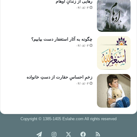
رهایی از زندانِ اوهام
۰۴/۰۸/۰۳
چگونه به آثار استغفار دست بیابیم؟
۰۴/۰۸/۰۳
زخمِ احساسِ حقارت از دستِ خانواده
۰۴/۰۸/۰۳
Copyright © 1385-1405 Eslahe.com All rights reserved
خوراک
فیس
X
اینستاگرام
تلگرام