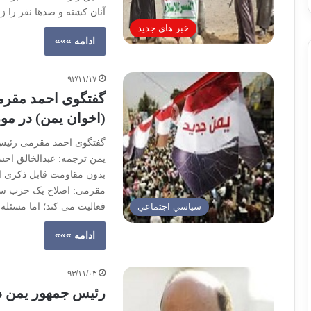
آنان کشته و صدها نفر را ز
خبر های جدید
ادامه »»»
۹۳/۱۱/۱۷
گفتگوی احمد مقر
(اخوان یمن) در م
گفتگوی احمد مقرمی رئیس
یمن ترجمه: عبدالخالق احس
بدون مقاومت قابل ذکری ا
مقرمی: اصلاح یک حزب سیا
فعالیت می کند؛ اما مسئل
سياسي اجتماعي
ادامه »»»
۹۳/۱۱/۰۳
رئیس جمهور یمن در