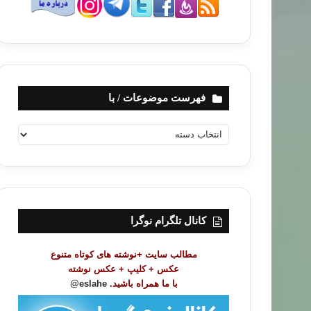
فهرست موضوعات / با
ف
ه
ر
س
ت
م
و
کانال تلگرام نوگرا
ض
و
مطالب سایت +نوشته های کوتاه متنوع
ع
عکس + کلیپ + عکس نوشته
ا
با ما همراه باشید.
eslahe@
ت
/