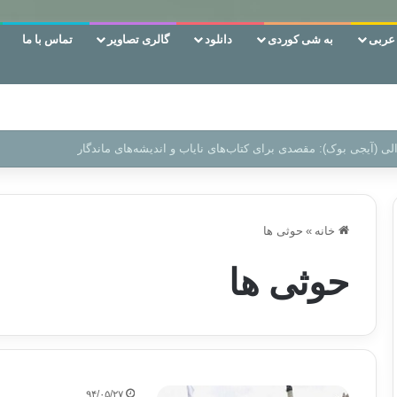
ربی
به شی کوردی
دانلود
گالری تصاویر
تماس با ما
ن‌، دوری وکناره‌گیری از راه خداست‌!
خانه
»
حوثی ها
حوثی ها
۹۴/۰۵/۲۷