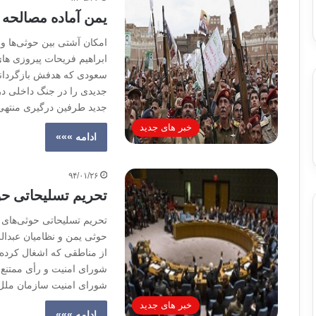
یمن آماده مصالح
امکان آشتی بین حوثی‌ها 
ابراهیم فریحات پیروزی ها
سعودی که هدفش بازگرداند
جدیدی را در جنگ داخلی در 
جدید طرفین درگیری منتهی
خبر های جدید
ادامه »»»
۹۴/۰۱/۲۶
تحریم تسلیحاتی ح
تحریم تسلیحاتی حوثی‌های
حوثی یمن و نظامیان عبدالل
از مناطقی که اشغال کرده‌ا
شورای امنیت و رأی ممتنع 
شورای امنیت سازمان ملل 
خبر های جدید
ادامه »»»