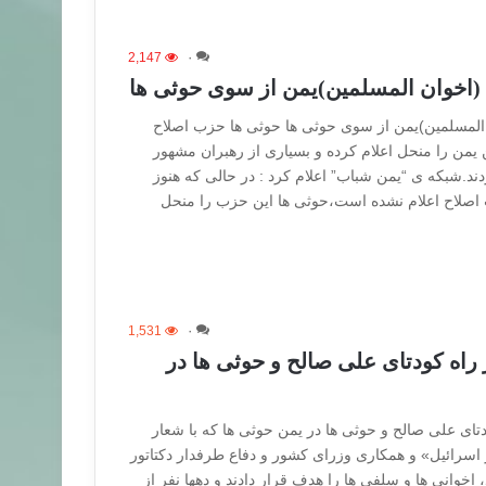
2,147
۰
(اخوان المسلمین)یمن از سوی حوثی ها
 المسلمین)یمن از سوی حوثی ها حوثی ها حزب اصلاح
یمن را منحل اعلام کرده و بسیاری از رهبران مشهور
ند.شبکه ی “یمن شباب” اعلام کرد : در حالی که هنوز
 اصلاح اعلام نشده است،حوثی ها این حزب را منحل
1,531
۰
اه کودتای علی صالح و حوثی ها در
ای علی صالح و حوثی ها در یمن حوثی ها که با شعار
اسرائیل» و همکاری وزرای کشور و دفاع طرفدار دکتاتور
 اخوانی ها و سلفی ها را هدف قرار دادند و دهها نفر از