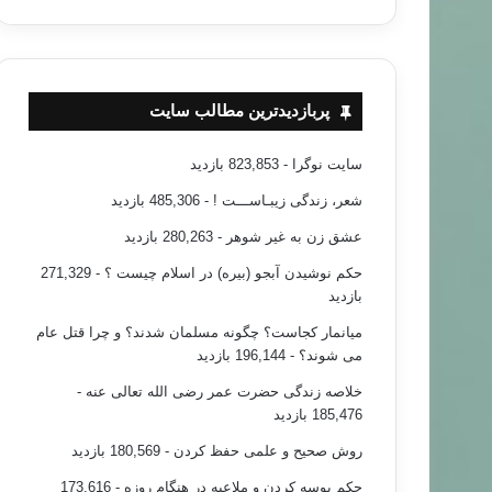
پربازدیدترین مطالب سایت
سایت نوگرا
- 823,853 بازدید
شعر، زندگی زیبـاســـت !
- 485,306 بازدید
عشق زن به غیر شوهر
- 280,263 بازدید
حکم نوشیدن آبجو (بیره) در اسلام چیست ؟
- 271,329
بازدید
میانمار کجاست؟ چگونه مسلمان شدند؟ و چرا قتل عام
می شوند؟
- 196,144 بازدید
خلاصه زندگی حضرت عمر رضی الله تعالی عنه
-
185,476 بازدید
روش صحیح و علمی حفظ کردن
- 180,569 بازدید
حکم بوسه کردن و ملاعبه در هنگام روزه
- 173,616