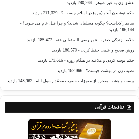
عشق زن به غیر شوهر
- 280,264 بازدید
حکم نوشیدن آبجو (بیره) در اسلام چیست ؟
- 271,329 بازدید
میانمار کجاست؟ چگونه مسلمان شدند؟ و چرا قتل عام می شوند؟
-
196,144 بازدید
خلاصه زندگی حضرت عمر رضی الله تعالی عنه
- 185,477 بازدید
روش صحیح و علمی حفظ کردن
- 180,570 بازدید
حکم بوسه کردن و ملاعبه در هنگام روزه
- 173,616 بازدید
نصیب زن در بهشت چیست؟
- 152,966 بازدید
بیست و هشت معجزه از معجزات حضرت محمّد رسول الله
- 148,962 بازدید
تناقضات قرآنی