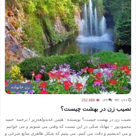
زن خانواده
152,966
۱۲۹
۹۴/۰۱/۱۶
نصیب زن در بهشت چیست؟
نصیب زن در بهشت چیست؟ نویسنده : هێمن عه‌بدولعه‌زیز / ترجمه: حمید
محمودپور – مهاباد شکی در این نیست که وقتی می شنویم و می خوانیم
و می اندیشیم و دقت می کنیم، می بینیم که شکل ظاهری منابع شرعی و