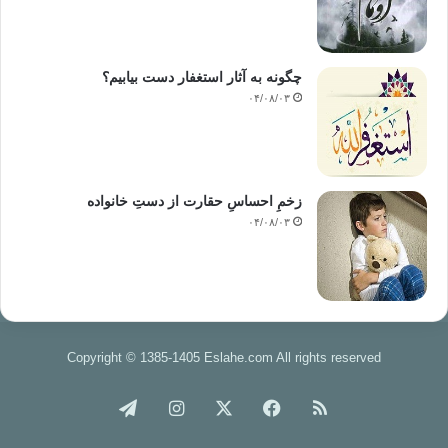
چگونه به آثار استغفار دست بیابیم؟
۰۴/۰۸/۰۳
زخمِ احساسِ حقارت از دستِ خانواده
۰۴/۰۸/۰۳
Copyright © 1385-1405 Eslahe.com All rights reserved
خوراک
فیس
X
اینستاگرام
تلگرام