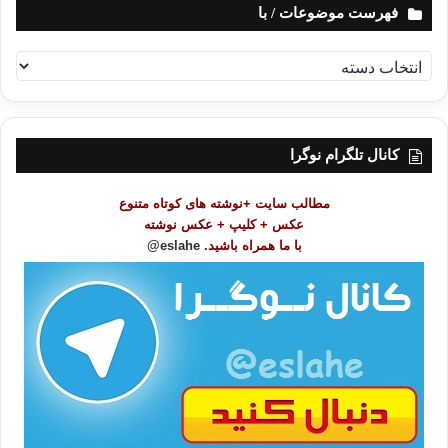
فهرست موضوعات / با
ف
ه
ر
س
ت
کانال تلگرام نوگرا
م
و
مطالب سایت +نوشته های کوتاه متنوع
ض
عکس + کلیپ + عکس نوشته
و
با ما همراه باشید.
eslahe@
ع
ا
ت
/
ب
ا