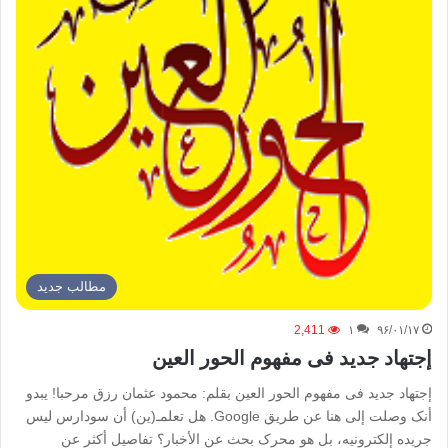
مطالب جدید
2,411
۱
۹۶/۰۱/۱۷
إجتهاد جدید فى مفهوم الحور العین
إجتهاد جدید فى مفهوم الحور العین بقلم: محمود عثمان رزق مرحبا! یبدو
أنک وصلت إلى هنا عن طریق Google. هل تعلمـ(ین) أن سودارس لیس
جریده إلکترونیه، بل هو محرک بحث عن الأخبار؟ تفاصیل أکثر عن