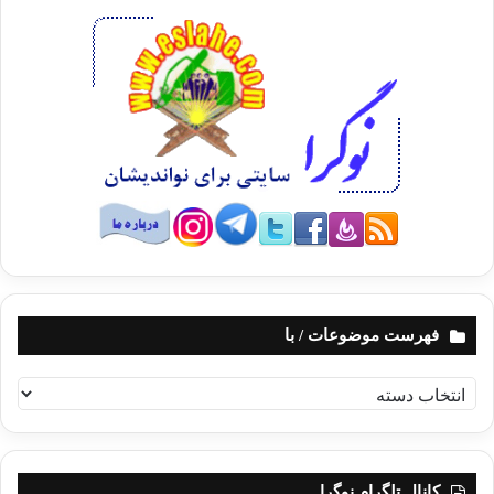
فهرست موضوعات / با
ف
ه
ر
س
ت
کانال تلگرام نوگرا