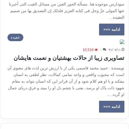
سودارس موجوده هنا. مسأله الحور العین من مسائل الغیب التى أخبرنا
عنها المولى عزّ وجل فى کتابه العزیز فلذلک إن التصدیق بها من صمیم
العقیده…
ادامه »»»
عقیده
10,516
۰
۹۱/۰۷/۱۱
تصاویری زیبا از حالات بهشتیان و نعمت هایشان
نویسنده: :حمید محمد قاسمی یکی از با ارزش ترین لذت های معنوی آن
است که محبوب واقعی و واجد تمامی کمالات، نظر لطفی به انسان
بیفکند و با او هم کلام شود و از آن فراتر این که انسان بتواند به مقام
شهود ذات پاک او برسد، یعنی با چشم دل او را ببیند و غرق دریای جمال
او گردد.…
ادامه »»»