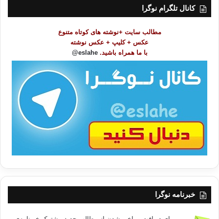
ت
کانال تلگرام نوگرا
م
و
مطالب سایت +نوشته های کوتاه متنوع
ض
عکس + کلیپ + عکس نوشته
و
با ما همراه باشید.
eslahe@
ع
ا
ت
/
ب
ا
خبرنامه نوگرا
برای دریافت و باخبر شدن از مطالب جدید مشترک خبرنامه‌ی