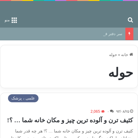
جستجو برای
منو
سر دفتر فساد در زمین‌، دوری وکناره‌گیری از راه خداست‌!
خانه
»
حوله
حوله
علمی ، پزشک
2,065
۰
۹۳/۰۸/۲۵
کثیف ترن و آلوده ترین چیز و مکان خانه شما … ؟!
کثیف ترن و آلوده ترین چیز و مکان خانه شما … ؟! هر چه قدر شما