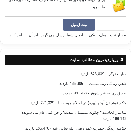
ما شوید.
بعد از ثبت ایمیل، لینکی به ایمیل شما ارسال می گردد باید آن را تایید کنید.
پربازدیدترین مطالب سایت
سایت نوگرا
- 823,839 بازدید
شعر، زندگی زیبـاســـت !
- 485,306 بازدید
عشق زن به غیر شوهر
- 280,263 بازدید
حکم نوشیدن آبجو (بیره) در اسلام چیست ؟
- 271,329 بازدید
میانمار کجاست؟ چگونه مسلمان شدند؟ و چرا قتل عام می شوند؟
-
196,143 بازدید
خلاصه زندگی حضرت عمر رضی الله تعالی عنه
- 185,476 بازدید