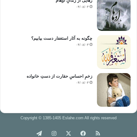
رهایی از زندانِ اوهام
۰۴/۰۸/۰۳
چگونه به آثار استغفار دست بیابیم؟
۰۴/۰۸/۰۳
زخمِ احساسِ حقارت از دستِ خانواده
۰۴/۰۸/۰۳
Copyright © 1385-1405 Eslahe.com All rights reserved
خوراک
فیس
X
اینستاگرام
تلگرام