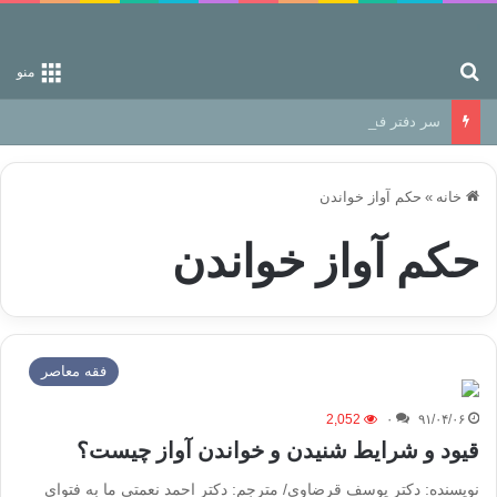
جستجو برای
منو
سر دفتر فساد در زمین‌، دوری وکناره‌گیری از راه خداست‌!
خانه
»
حکم آواز خواندن
حکم آواز خواندن
فقه معاصر
2,052
۰
۹۱/۰۴/۰۶
قیود و شرایط شنیدن و خواندن آواز چیست؟
نویسنده: دکتر یوسف قرضاوی/ مترجم: دکتر احمد نعمتی ما به فتوای