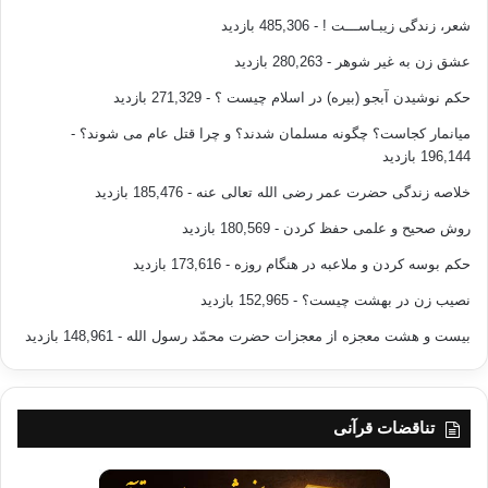
شعر، زندگی زیبـاســـت !
- 485,306 بازدید
عشق زن به غیر شوهر
- 280,263 بازدید
حکم نوشیدن آبجو (بیره) در اسلام چیست ؟
- 271,329 بازدید
میانمار کجاست؟ چگونه مسلمان شدند؟ و چرا قتل عام می شوند؟
-
196,144 بازدید
خلاصه زندگی حضرت عمر رضی الله تعالی عنه
- 185,476 بازدید
روش صحیح و علمی حفظ کردن
- 180,569 بازدید
حکم بوسه کردن و ملاعبه در هنگام روزه
- 173,616 بازدید
نصیب زن در بهشت چیست؟
- 152,965 بازدید
بیست و هشت معجزه از معجزات حضرت محمّد رسول الله
- 148,961 بازدید
تناقضات قرآنی