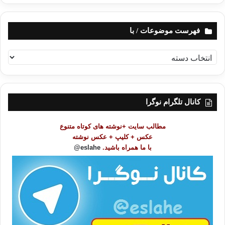
فهرست موضوعات / با
ف
ه
ر
س
ت
کانال تلگرام نوگرا
م
و
مطالب سایت +نوشته های کوتاه متنوع
ض
عکس + کلیپ + عکس نوشته
و
با ما همراه باشید.
eslahe@
ع
ا
ت
/
ب
ا