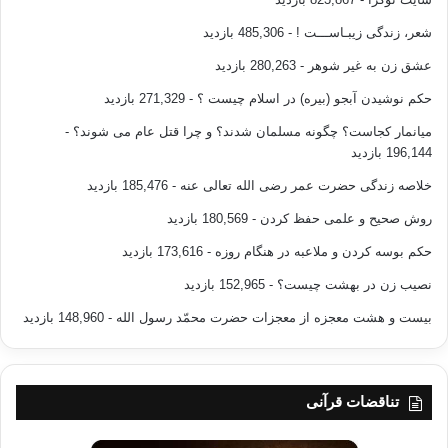
شعر، زندگی زیبـاســـت !
- 485,306 بازدید
عشق زن به غیر شوهر
- 280,263 بازدید
حکم نوشیدن آبجو (بیره) در اسلام چیست ؟
- 271,329 بازدید
میانمار کجاست؟ چگونه مسلمان شدند؟ و چرا قتل عام می شوند؟
-
196,144 بازدید
خلاصه زندگی حضرت عمر رضی الله تعالی عنه
- 185,476 بازدید
روش صحیح و علمی حفظ کردن
- 180,569 بازدید
حکم بوسه کردن و ملاعبه در هنگام روزه
- 173,616 بازدید
نصیب زن در بهشت چیست؟
- 152,965 بازدید
بیست و هشت معجزه از معجزات حضرت محمّد رسول الله
- 148,960 بازدید
تناقضات قرآنی