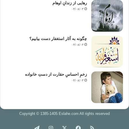
رهایی از زندانِ اوهام
۰۴/۰۸/۰۳
چگونه به آثار استغفار دست بیابیم؟
۰۴/۰۸/۰۳
زخمِ احساسِ حقارت از دستِ خانواده
۰۴/۰۸/۰۳
Copyright © 1385-1405 Eslahe.com All rights reserved
خوراک
فیس
X
اینستاگرام
تلگرام