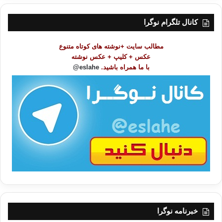
س
ت
کانال تلگرام نوگرا
م
و
مطالب سایت +نوشته های کوتاه متنوع
ض
عکس + کلیپ + عکس نوشته
و
با ما همراه باشید.
eslahe@
ع
ا
ت
/
ب
ا
خبرنامه نوگرا