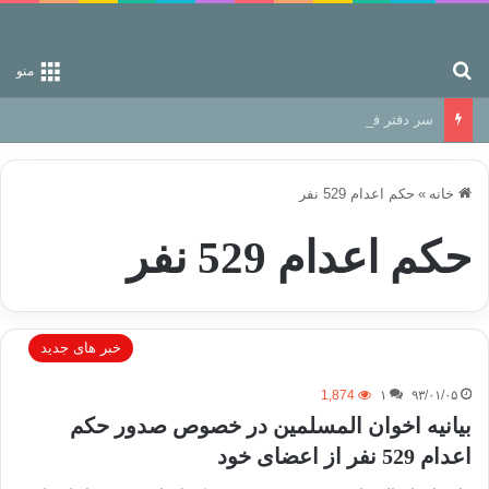
جستجو برای
منو
سر دفتر فساد در زمین‌، دوری وکناره‌گیری از راه خداست‌!
خانه
»
حکم اعدام 529 نفر
حکم اعدام 529 نفر
خبر های جدید
1,874
۱
۹۳/۰۱/۰۵
بیانیه اخوان المسلمین در خصوص صدور حکم
اعدام 529 نفر از اعضای خود