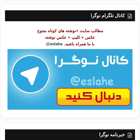
س
ت
کانال تلگرام نوگرا
م
و
مطالب سایت +نوشته های کوتاه متنوع
ض
عکس + کلیپ + عکس نوشته
و
با ما همراه باشید.
eslahe@
ع
ا
ت
/
ب
ا
خبرنامه نوگرا