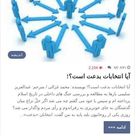
اندیشه
2,104
۰
۹۳/۰۴/۳۱
آیا انتخابات بدعت است؟!
آیا انتخابات بدعت است؟! نویسنده: محمد غزالی / مترجم: عبدالعزیز
سلیمی بارها به مطالعه و بررسی جنگ های داخلی در تاریخ اسلام
پرداخته ام و سپس با خود می گفتم چه می شد اگر حلّ نزاع میان
گذشتگان به جای خونریزی به رفراندوم و رأی مردم واگذار می شد؟
روزی یکی از روحانیون بلند پایه به من گفت: انتخابان «بدعت»…
ادامه »»»