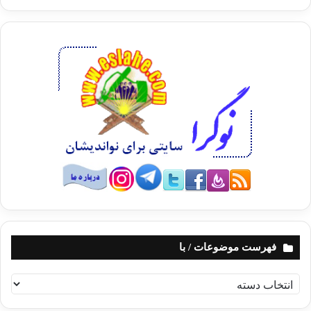
فهرست موضوعات / با
ف
ه
ر