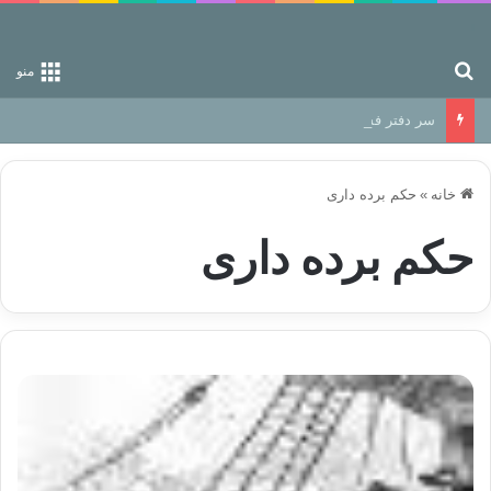
جستجو برای
منو
سر دفتر فساد در زمین‌، دوری وکناره‌گیری از راه خداست‌!
خانه
»
حکم برده داری
حکم برده داری