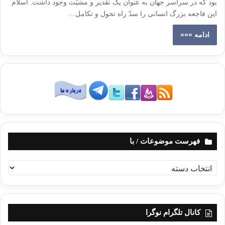
بود که در سراسر جهان به عنوان یک تقدیر و مشیّت وجود داشت. اسلام
این فاجعه بزرگ انسانی را سدّ راه تحول و تکامل…
ادامه »»»
فهرست موضوعات / با
ف
ه
ر
س
ت
کانال تلگرام نوگرا
م