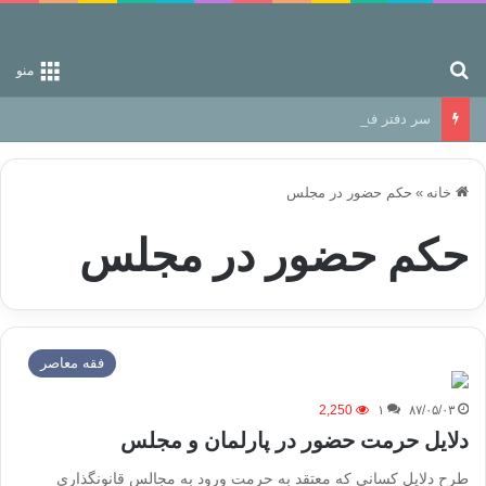
جستجو برای
منو
سر دفتر فساد در زمین‌، دوری وکناره‌گیری از راه خداست‌!
خانه
»
حکم حضور در مجلس
حکم حضور در مجلس
فقه معاصر
2,250
۱
۸۷/۰۵/۰۳
دلایل حرمت حضور در پارلمان و مجلس
طرح دلايل كساني كه معتقد به حرمت ورود به مجالس قانونگذاري