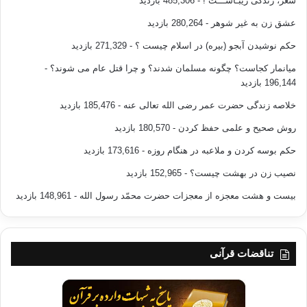
شعر، زندگی زیبـاســـت !
- 485,306 بازدید
عشق زن به غیر شوهر
- 280,264 بازدید
حکم نوشیدن آبجو (بیره) در اسلام چیست ؟
- 271,329 بازدید
میانمار کجاست؟ چگونه مسلمان شدند؟ و چرا قتل عام می شوند؟
-
196,144 بازدید
خلاصه زندگی حضرت عمر رضی الله تعالی عنه
- 185,476 بازدید
روش صحیح و علمی حفظ کردن
- 180,570 بازدید
حکم بوسه کردن و ملاعبه در هنگام روزه
- 173,616 بازدید
نصیب زن در بهشت چیست؟
- 152,965 بازدید
بیست و هشت معجزه از معجزات حضرت محمّد رسول الله
- 148,961 بازدید
تناقضات قرآنی