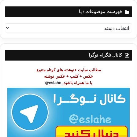
فهرست موضوعات / با
ف
ه
ر
س
ت
کانال تلگرام نوگرا
م
و
مطالب سایت +نوشته های کوتاه متنوع
ض
عکس + کلیپ + عکس نوشته
و
با ما همراه باشید.
eslahe@
ع
ا
ت
/
ب
ا