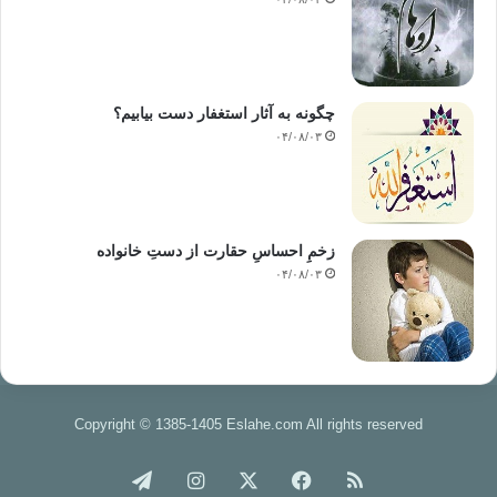
چگونه به آثار استغفار دست بیابیم؟
۰۴/۰۸/۰۳
زخمِ احساسِ حقارت از دستِ خانواده
۰۴/۰۸/۰۳
Copyright © 1385-1405 Eslahe.com All rights reserved
خوراک
فیس
X
اینستاگرام
تلگرام