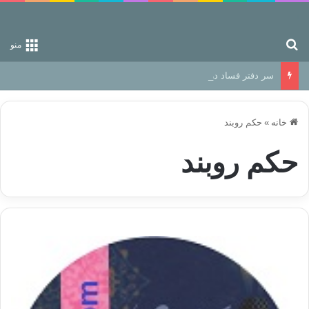
جستجو برای
منو
سر دفتر فساد در زمین‌، دوری وکناره‌گیری از راه خداست‌!
خانه
»
حکم روبند
حکم روبند