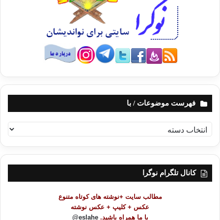
فهرست موضوعات / با
ف
ه
ر
س
ت
کانال تلگرام نوگرا
م
و
مطالب سایت +نوشته های کوتاه متنوع
ض
عکس + کلیپ + عکس نوشته
و
با ما همراه باشید.
eslahe@
ع