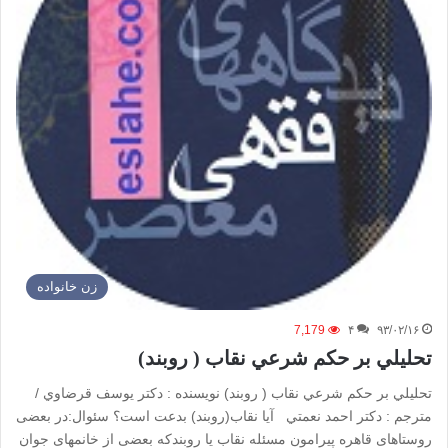
زن خانواده
7,179
۴
۹۳/۰۲/۱۶
تحليلي بر حكم شرعي نقاب ( روبند)
تحليلي بر حكم شرعي نقاب ( روبند) نويسنده : دكتر يوسف قرضاوي /
مترجم : دكتر احمد نعمتي آیا نقاب(روبند) بدعت است؟ سئوال:در بعضی
روستاهای قاهره پیرامون مسئله نقاب یا روبندکه بعضی از خانمهای جوان