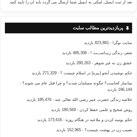
بعد از ثبت ایمیل، لینکی به ایمیل شما ارسال می گردد باید آن را تایید کنید.
پربازدیدترین مطالب سایت
سایت نوگرا
- 823,881 بازدید
شعر، زندگی زیبـاســـت !
- 485,306 بازدید
عشق زن به غیر شوهر
- 280,263 بازدید
حکم نوشیدن آبجو (بیره) در اسلام چیست ؟
- 271,329 بازدید
میانمار کجاست؟ چگونه مسلمان شدند؟ و چرا قتل عام می شوند؟
-
196,144 بازدید
خلاصه زندگی حضرت عمر رضی الله تعالی عنه
- 185,476 بازدید
روش صحیح و علمی حفظ کردن
- 180,569 بازدید
حکم بوسه کردن و ملاعبه در هنگام روزه
- 173,616 بازدید
نصیب زن در بهشت چیست؟
- 152,965 بازدید