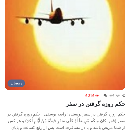
رمضان
6,316
۰
۹۳/۰۴/۲۰
حکم روزه گرفتن در سفر
حکم روزه گرفتن در سفر نویسنده: رابعه یوسفی حکم روزه گرفتن در
سفر (فَمَن كَانَ مِنكُم مَّرِيضاً أَوْ عَلَى سَفَرٍ فَعِدَّةٌ مِّنْ أَيَّامٍ أُخَرَ) و هر کس
از شما مریض باشد و یا در مسافرت است پس از رفع کسالت و پایان