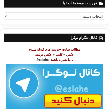
فهرست موضوعات / با
ف
ه
ر
س
ت
کانال تلگرام نوگرا
م
و
مطالب سایت +نوشته های کوتاه متنوع
ض
عکس + کلیپ + عکس نوشته
و
با ما همراه باشید.
eslahe@
ع
ا
ت
/
ب
ا