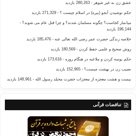
عشق زن به غیر شوهر
- 280,263 بازدید
حکم نوشیدن آبجو (بیره) در اسلام چیست ؟
- 271,329 بازدید
میانمار کجاست؟ چگونه مسلمان شدند؟ و چرا قتل عام می شوند؟
-
196,144 بازدید
خلاصه زندگی حضرت عمر رضی الله تعالی عنه
- 185,476 بازدید
روش صحیح و علمی حفظ کردن
- 180,569 بازدید
حکم بوسه کردن و ملاعبه در هنگام روزه
- 173,616 بازدید
نصیب زن در بهشت چیست؟
- 152,965 بازدید
بیست و هشت معجزه از معجزات حضرت محمّد رسول الله
- 148,961 بازدید
تناقضات قرآنی