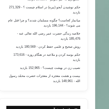
حکم نوشیدن آبجو (بیره) در اسلام چیست ؟
- 271,329
بازدید
میانمار کجاست؟ چگونه مسلمان شدند؟ و چرا قتل عام
می شوند؟
- 196,144 بازدید
خلاصه زندگی حضرت عمر رضی الله تعالی عنه
-
185,476 بازدید
روش صحیح و علمی حفظ کردن
- 180,569 بازدید
حکم بوسه کردن و ملاعبه در هنگام روزه
- 173,616
بازدید
نصیب زن در بهشت چیست؟
- 152,965 بازدید
بیست و هشت معجزه از معجزات حضرت محمّد رسول
الله
- 148,961 بازدید