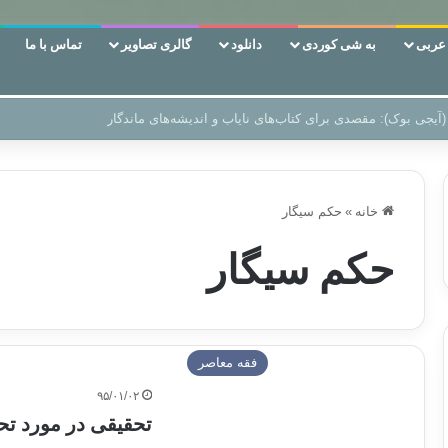
ربی
به شی کوردی
دانلود
گالری تصاویر
تماس با ما
 دوری وکناره‌گیری از راه خداست‌!
خانه
»
حکم سیگار
حکم سیگار
فقه معاصر
۹۵/۰۱/۰۲
تحقیقی در مورد تح