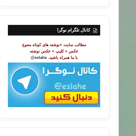
ر
س
ت
م
و
کانال تلگرام نوگرا
ض
و
مطالب سایت +نوشته های کوتاه متنوع
ع
عکس + کلیپ + عکس نوشته
ا
با ما همراه باشید.
eslahe@
ت
/
ب
ا