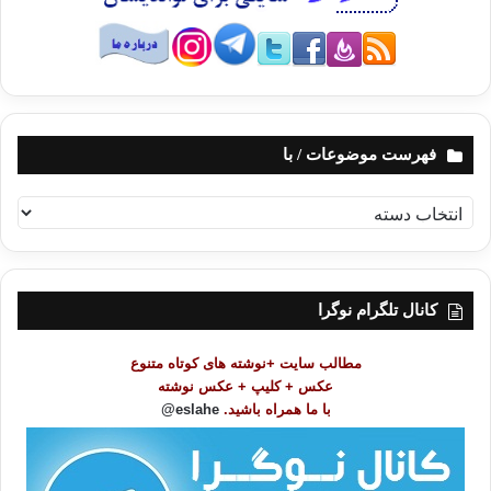
فهرست موضوعات / با
ف
ه
ر
س
ت
کانال تلگرام نوگرا
م
و
مطالب سایت +نوشته های کوتاه متنوع
ض
عکس + کلیپ + عکس نوشته
و
با ما همراه باشید.
eslahe@
ع
ا
ت
/