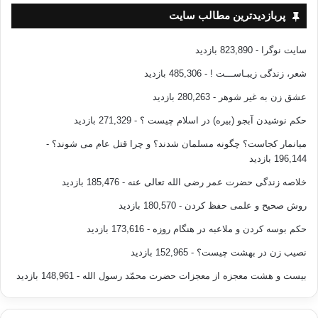
پربازدیدترین مطالب سایت
سایت نوگرا
- 823,890 بازدید
شعر، زندگی زیبـاســـت !
- 485,306 بازدید
عشق زن به غیر شوهر
- 280,263 بازدید
حکم نوشیدن آبجو (بیره) در اسلام چیست ؟
- 271,329 بازدید
میانمار کجاست؟ چگونه مسلمان شدند؟ و چرا قتل عام می شوند؟
-
196,144 بازدید
خلاصه زندگی حضرت عمر رضی الله تعالی عنه
- 185,476 بازدید
روش صحیح و علمی حفظ کردن
- 180,570 بازدید
حکم بوسه کردن و ملاعبه در هنگام روزه
- 173,616 بازدید
نصیب زن در بهشت چیست؟
- 152,965 بازدید
بیست و هشت معجزه از معجزات حضرت محمّد رسول الله
- 148,961 بازدید