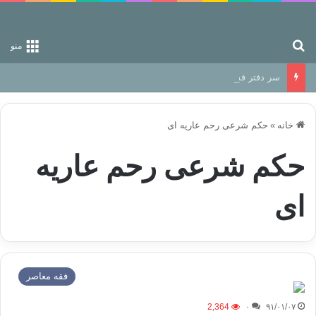
جستجو برای
منو
سر دفتر فساد در زمین‌، دوری وکناره‌گیری از راه خداست‌!
خانه
»
حکم شرعی رحم عاریه ای
حکم شرعی رحم عاریه
ای
فقه معاصر
2,364
۰
۹۱/۰۱/۰۷