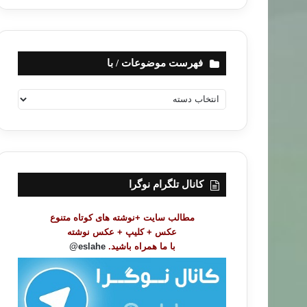
فهرست موضوعات / با
ف
ه
ر
س
ت
م
و
کانال تلگرام نوگرا
ض
و
مطالب سایت +نوشته های کوتاه متنوع
ع
عکس + کلیپ + عکس نوشته
ا
با ما همراه باشید.
eslahe@
ت
/
ب
ا