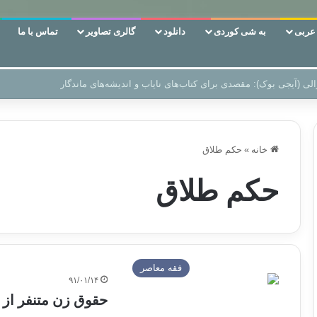
ربی
به شی کوردی
دانلود
گالری تصاویر
تماس با ما
ن‌، دوری وکناره‌گیری از راه خداست‌!
خانه
»
حکم طلاق
حکم طلاق
فقه معاصر
۹۱/۰۱/۱۴
حقوق زن متنفر از 