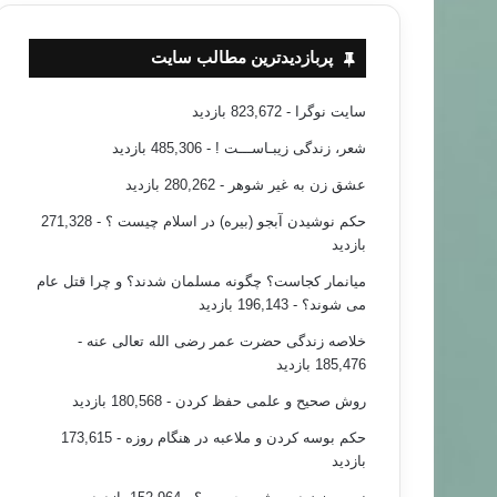
پربازدیدترین مطالب سایت
سایت نوگرا
- 823,672 بازدید
شعر، زندگی زیبـاســـت !
- 485,306 بازدید
عشق زن به غیر شوهر
- 280,262 بازدید
حکم نوشیدن آبجو (بیره) در اسلام چیست ؟
- 271,328
بازدید
میانمار کجاست؟ چگونه مسلمان شدند؟ و چرا قتل عام
می شوند؟
- 196,143 بازدید
خلاصه زندگی حضرت عمر رضی الله تعالی عنه
-
185,476 بازدید
روش صحیح و علمی حفظ کردن
- 180,568 بازدید
حکم بوسه کردن و ملاعبه در هنگام روزه
- 173,615
بازدید