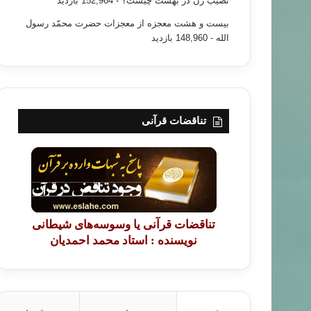
نصیب زن در بهشت چیست؟
- 152,964 بازدید
بیست و هشت معجزه از معجزات حضرت محمّد رسول
الله
- 148,960 بازدید
تناقضات قرآنی
تناقضات قرآنی یا وسوسه‌های شیطانی
نویسنده : استاد محمد احمدیان