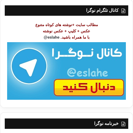
س
ت
کانال تلگرام نوگرا
م
و
مطالب سایت +نوشته های کوتاه متنوع
ض
عکس + کلیپ + عکس نوشته
و
با ما همراه باشید.
eslahe@
ع
ا
ت
/
ب
ا
خبرنامه نوگرا