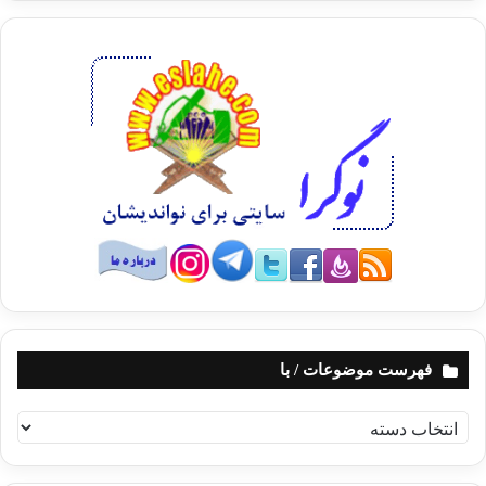
فهرست موضوعات / با
ف
ه
ر