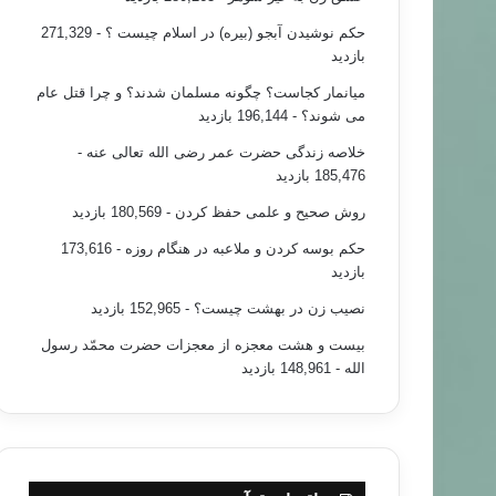
حکم نوشیدن آبجو (بیره) در اسلام چیست ؟
- 271,329
بازدید
میانمار کجاست؟ چگونه مسلمان شدند؟ و چرا قتل عام
می شوند؟
- 196,144 بازدید
خلاصه زندگی حضرت عمر رضی الله تعالی عنه
-
185,476 بازدید
روش صحیح و علمی حفظ کردن
- 180,569 بازدید
حکم بوسه کردن و ملاعبه در هنگام روزه
- 173,616
بازدید
نصیب زن در بهشت چیست؟
- 152,965 بازدید
بیست و هشت معجزه از معجزات حضرت محمّد رسول
الله
- 148,961 بازدید