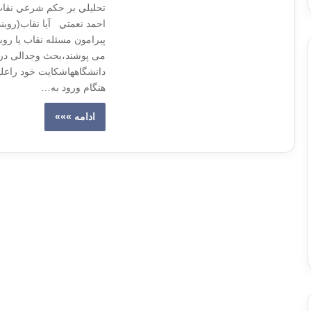
تحليلي بر حكم شرعي نقاب 
احمد نعمتي آیا نقاب(روب
پیرامون مسئله نقاب یا رو
می پوشند،بحث وجدالی درگ
دانشگاههاشکایت خود راعل
هنگام ورود به…
ادامه »»»