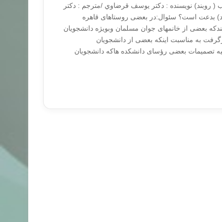
( روبند) نويسنده : دكتر يوسف قرضاوي /مترجم : دكتر
ند) بدعت است؟ سئوال:در بعضی روستاهای قاهره
بندکه بعضی از خانمهای جوان مسلمان وبویژه دانشجویان
رفت به مناسبت اینکه بعضی از دانشجویان
یه تصمیمات بعضی رؤسای دانشکده هاکه دانشجویان