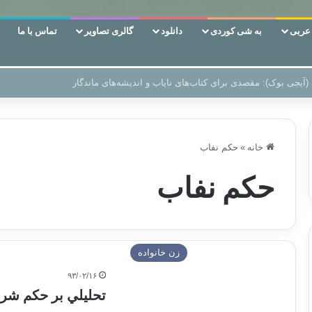
ربی
به شی کوردی
دانلود
گالری تصاویر
تماس با ما
 دوری وکناره‌گیری از راه خداست‌!
خانه
»
حکم نفاب
حکم نفاب
زن خانواده
۹۳/۰۲/۱۶
تحليلي بر حكم شرع