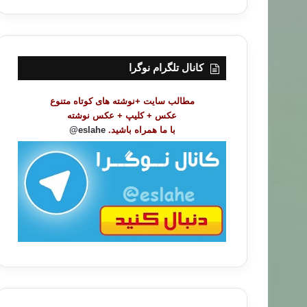
ر
س
ت
م
و
کانال تلگرام نوگرا
ض
و
مطالب سایت +نوشته های کوتاه متنوع
ع
عکس + کلیپ + عکس نوشته
ا
با ما همراه باشید.
eslahe@
ت
/
ب
ا