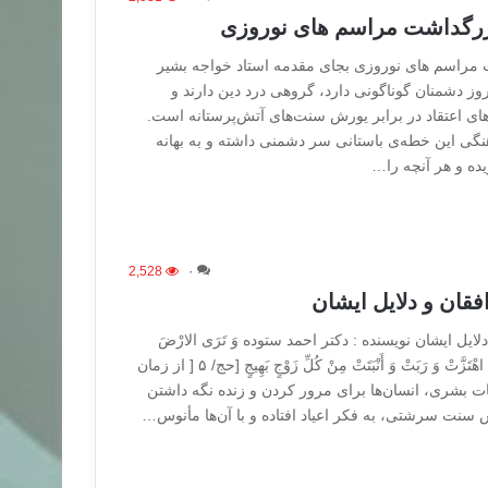
 بزرگداشت مراسم های نوروزی
شت مراسم های نوروزی بجای مقدمه استاد خواجه بشیر
وز دشمنان گوناگونی دارد، گروهی درد دین دارند و
ی اعتقاد در برابر یورش سنت‌های آتش‌پرستانه است.
نگی این خطه‌ی باستانی سر دشمنی داشته و به بهانه
یده و هر آنچه را…
2,528
۰
افقان و دلایل ایشان
لایل ایشان نویسنده : دکتر احمد ستوده وَ تَرَی الارْضَ
هامِدَةً فَإِذا أَنْزَلْنا عَلَیْهَا الْماءَ اهْتَزَّتْ وَ رَبَتْ وَ أَنْبَتَتْ مِنْ کُلِّ زَوْجٍ بَهِیجٍ [حج/ ۵ [ از زمان
 بشری، انسان‌‌ها برای مرور کردن و زنده نگه داشتن
نت سرشتی، به فکر اعیاد افتاده و با آن‌ها مأنوس…