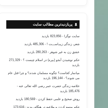
پربازدیدترین مطالب سایت
سایت نوگرا
- 823,856 بازدید
شعر، زندگی زیبـاســـت !
- 485,306 بازدید
عشق زن به غیر شوهر
- 280,263 بازدید
حکم نوشیدن آبجو (بیره) در اسلام چیست ؟
- 271,329
بازدید
میانمار کجاست؟ چگونه مسلمان شدند؟ و چرا قتل عام
می شوند؟
- 196,144 بازدید
خلاصه زندگی حضرت عمر رضی الله تعالی عنه
-
185,476 بازدید
روش صحیح و علمی حفظ کردن
- 180,569 بازدید
حکم بوسه کردن و ملاعبه در هنگام روزه
- 173,616