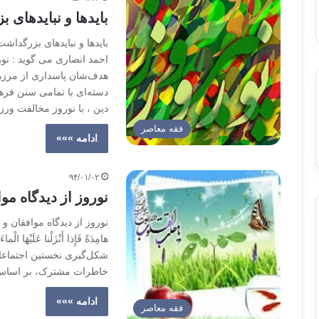
بایدها و نبایدهای
بایدها و نبایدهای بزرگدا
احمد انصاری می گوید : نور
هدف‌شان پاسداری از مرزها
دسته‌ای با تمامی سنن فره
دین ، با نوروز مخالفت ورز
فقه معاصر
ادامه »»»
۹۴/۰۱/۰۲
نوروز از دیدگاه مو
نوروز از دیدگاه موافقان و د
شکل‌گیری نخستین اجتماعات
خاطرات مشترک، بر اساس س
ادامه »»»
فقه معاصر