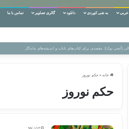
ربی
به شی کوردی
دانلود
گالری تصاویر
تماس با ما
ن‌، دوری وکناره‌گیری از راه خداست‌!
خانه
»
حکم نوروز
حکم نوروز
۹۵/۰۱/۱۳