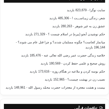
سایت نوگرا
- 823,879 بازدید
شعر، زندگی زیبـاســـت !
- 485,306 بازدید
عشق زن به غیر شوهر
- 280,263 بازدید
حکم نوشیدن آبجو (بیره) در اسلام چیست ؟
- 271,329 بازدید
میانمار کجاست؟ چگونه مسلمان شدند؟ و چرا قتل عام می شوند؟
-
196,144 بازدید
خلاصه زندگی حضرت عمر رضی الله تعالی عنه
- 185,476 بازدید
روش صحیح و علمی حفظ کردن
- 180,569 بازدید
حکم بوسه کردن و ملاعبه در هنگام روزه
- 173,616 بازدید
نصیب زن در بهشت چیست؟
- 152,965 بازدید
بیست و هشت معجزه از معجزات حضرت محمّد رسول الله
- 148,961 بازدید
تناقضات قرآنی