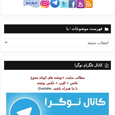
فهرست موضوعات / با
ف
ه
ر
س
ت
کانال تلگرام نوگرا
م
و
مطالب سایت +نوشته های کوتاه متنوع
ض
عکس + کلیپ + عکس نوشته
و
با ما همراه باشید.
eslahe@
ع
ا
ت
/
ب