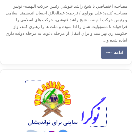
مصاحبه اختصاصي با شيخ راشد غنوشي رئيس حركت النهضه- تونس
مصاحبه كننده: علي بوراوي / ترجمه: عبدالخالق احسان انديشمند اسلامي
و رئيس حركت النهضه، شيخ راشد غنوشي، حركت هاي اسلامي را
فراخواند تا مسؤوليت شان را ادا نموده و ملت ها را رهبري كنند، واز
حكومتداري نهراسند و براي انتقال از مرحله دعوت به مرحله دولت داري
آماده شده و…
ادامه »»»