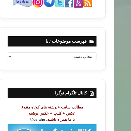
فهرست موضوعات / با
ف
ه
ر
س
ت
م
و
کانال تلگرام نوگرا
ض
و
مطالب سایت +نوشته های کوتاه متنوع
ع
عکس + کلیپ + عکس نوشته
ا
با ما همراه باشید.
eslahe@
ت
/