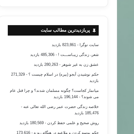
پربازدیدترین مطالب سایت
سایت نوگرا
- 823,861 بازدید
شعر، زندگی زیبـاســـت !
- 485,306 بازدید
عشق زن به غیر شوهر
- 280,263 بازدید
حکم نوشیدن آبجو (بیره) در اسلام چیست ؟
- 271,329
بازدید
میانمار کجاست؟ چگونه مسلمان شدند؟ و چرا قتل عام
می شوند؟
- 196,144 بازدید
خلاصه زندگی حضرت عمر رضی الله تعالی عنه
-
185,476 بازدید
روش صحیح و علمی حفظ کردن
- 180,569 بازدید
حکم بوسه کردن و ملاعبه در هنگام روزه
- 173,616