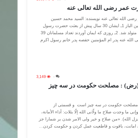
 عمر رضی الله تعالی عنه
ی الله تعالی عنه نويسنده: السيد محمد حسين
الحسينی / ترتيب: محمد أمين الباز 1ـ ايشان 30 سال پيش از بعثت حضرت رسول
اکرم صلی الله عليه وسلم متولد شد. 2ـ روزی که ايمان آوردند تعداد مسلمانان 39
روق رضی الله عنه پدر ام المؤمنين حفصه پدر خانم رسول اکرم
3,149
۰
ض) : مصلحت حکومت در سه چیز
مصلحت حکومت در سه چیز است و قسمتی از
نی ما وجدت صلاح ما ولّانی الله إلّا بثلاث: أداء الأمانة،
 أنزل الله). «من صلاح و خیر ولی الامر شدن بر شمارا جز
ردن امانت، باقوت و قاطعیت عمل کردن و حکومت کردن…