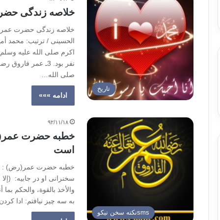
خلاصه زندگی حضرت
خلاصه زندگی حضرت عمر رض
نفر بود. 3ـ عمر فا
صلی الله…
تاریخ
ادامه »»»
۹۲/۱۱/۱۸
خطبه حضرت عمر(ر
است
خطبه حضرت عمر(رض) : 
سخنرانی او در جابیه: (إلا وإ
والأخذ بالقوة، والحکم بما
به سه چیز نیافتم: ادا ک
smsنكته سخن نيكو