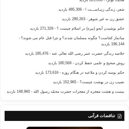
شعر، زندگی زیبـاســـت !
- 485,306 بازدید
عشق زن به غیر شوهر
- 280,263 بازدید
حکم نوشیدن آبجو (بیره) در اسلام چیست ؟
- 271,329 بازدید
میانمار کجاست؟ چگونه مسلمان شدند؟ و چرا قتل عام می شوند؟
-
196,144 بازدید
خلاصه زندگی حضرت عمر رضی الله تعالی عنه
- 185,476 بازدید
روش صحیح و علمی حفظ کردن
- 180,569 بازدید
حکم بوسه کردن و ملاعبه در هنگام روزه
- 173,616 بازدید
نصیب زن در بهشت چیست؟
- 152,965 بازدید
بیست و هشت معجزه از معجزات حضرت محمّد رسول الله
- 148,960 بازدید
تناقضات قرآنی