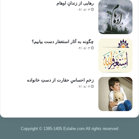
رهایی از زندانِ اوهام
۰۴/۰۸/۰۳
چگونه به آثار استغفار دست بیابیم؟
۰۴/۰۸/۰۳
زخمِ احساسِ حقارت از دستِ خانواده
۰۴/۰۸/۰۳
Copyright © 1385-1405 Eslahe.com All rights reserved