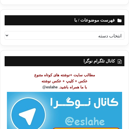
فهرست موضوعات / با
ف
ه
ر
س
ت
کانال تلگرام نوگرا
م
و
مطالب سایت +نوشته های کوتاه متنوع
ض
عکس + کلیپ + عکس نوشته
و
با ما همراه باشید.
eslahe@
ع
ا
ت
/
ب
ا