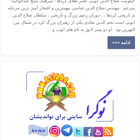
حکومت صلاح الدین ایوبی عصر طلای کردها ! سرهنگ شیخ عبدالوحید/
مترجم : مهندس صلاح الدین عباسی مهمترین و افتخار آمیز ترین مرحله
ی تاریخی کردها ، ، دوران زعیم بزرگ و تاریخی ، سلطان صلاح الدین
ایوبی است.نجم الدین شادی یکی از رهبران بزرگ کرد در شمال بین
النهرین بود . او دو پسر لایق به نام های ایوب و…
ادامه »»»