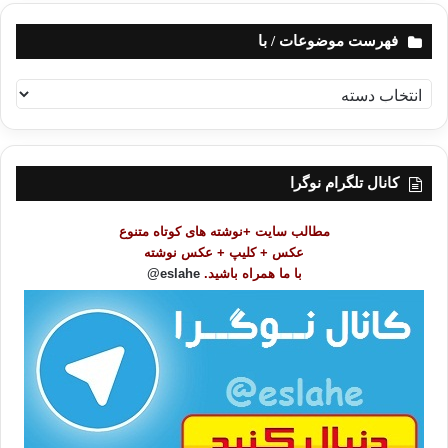
فهرست موضوعات / با
ف
ه
ر
س
ت
کانال تلگرام نوگرا
م
و
مطالب سایت +نوشته های کوتاه متنوع
ض
عکس + کلیپ + عکس نوشته
و
با ما همراه باشید.
eslahe@
ع
ا
ت
/
ب
ا