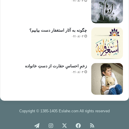
۰۴/۰۸/۰۳
چگونه به آثار استغفار دست بیابیم؟
۰۴/۰۸/۰۳
زخمِ احساسِ حقارت از دستِ خانواده
۰۴/۰۸/۰۳
Copyright © 1385-1405 Eslahe.com All rights reserved
خوراک
فیس
X
اینستاگرام
تلگرام