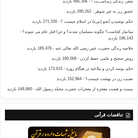
شعر، زندگی زیبـاســـت !
- 485,306 بازدید
عشق زن به غیر شوهر
- 280,262 بازدید
حکم نوشیدن آبجو (بیره) در اسلام چیست ؟
- 271,328 بازدید
میانمار کجاست؟ چگونه مسلمان شدند؟ و چرا قتل عام می شوند؟
-
196,143 بازدید
خلاصه زندگی حضرت عمر رضی الله تعالی عنه
- 185,476 بازدید
روش صحیح و علمی حفظ کردن
- 180,568 بازدید
حکم بوسه کردن و ملاعبه در هنگام روزه
- 173,615 بازدید
نصیب زن در بهشت چیست؟
- 152,964 بازدید
بیست و هشت معجزه از معجزات حضرت محمّد رسول الله
- 148,960 بازدید
تناقضات قرآنی