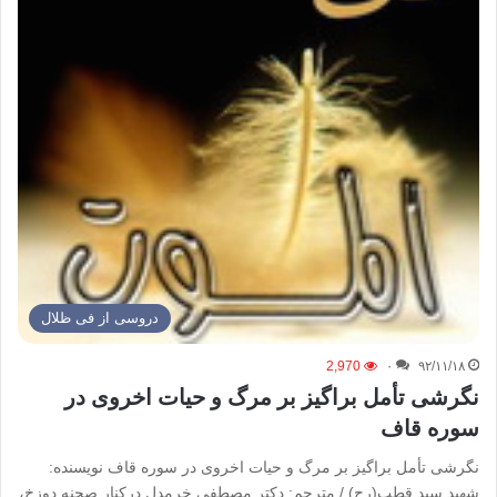
دروسی از فی ظلال
2,970
۰
۹۲/۱۱/۱۸
نگرشی تأمل براگیز بر مرگ و حیات اخروی در
سوره قاف
نگرشی تأمل براگیز بر مرگ و حیات اخروی در سوره قاف نویسنده:
شهید سید قطب(رح) / مترجم: دکتر مصطفی خرمدل درکنار صحنه دوزخ‌،