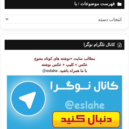
فهرست موضوعات / با
ف
ه
ر
س
ت
کانال تلگرام نوگرا
م
و
مطالب سایت +نوشته های کوتاه متنوع
ض
عکس + کلیپ + عکس نوشته
و
با ما همراه باشید.
eslahe@
ع
ا
ت
/
ب
ا