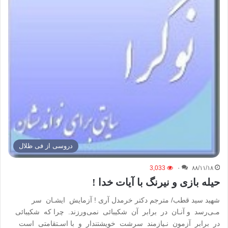
دروسی از فی ظلال
3,033
۰
۸۸/۱۱/۱۸
حیله بازی و نیرنگ با آیات خدا !
شهید سید قطب/ مترجم دکتر خرمدل آری ! آزمایش ایشـان سر
مـی‌رسد و آنـان در برابر آن شکیبائی نمی‌ورزند. چرا که شکیبائی
در برابر آزمون نـیازمند سرشت خویشتندار و با اسـتقامتی است