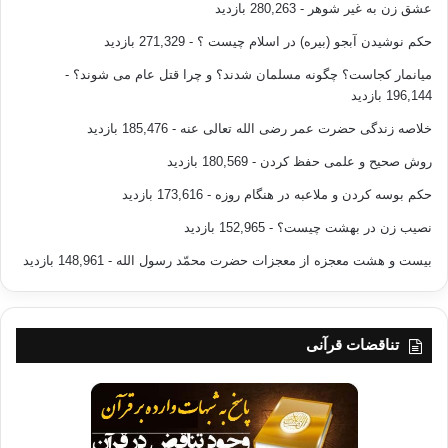
عشق زن به غیر شوهر
- 280,263 بازدید
حکم نوشیدن آبجو (بیره) در اسلام چیست ؟
- 271,329 بازدید
میانمار کجاست؟ چگونه مسلمان شدند؟ و چرا قتل عام می شوند؟
-
196,144 بازدید
خلاصه زندگی حضرت عمر رضی الله تعالی عنه
- 185,476 بازدید
روش صحیح و علمی حفظ کردن
- 180,569 بازدید
حکم بوسه کردن و ملاعبه در هنگام روزه
- 173,616 بازدید
نصیب زن در بهشت چیست؟
- 152,965 بازدید
بیست و هشت معجزه از معجزات حضرت محمّد رسول الله
- 148,961 بازدید
تناقضات قرآنی