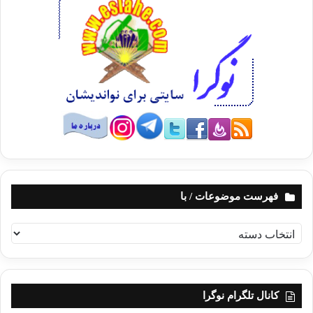
فهرست موضوعات / با
ف
ه
ر
س
ت
کانال تلگرام نوگرا
م