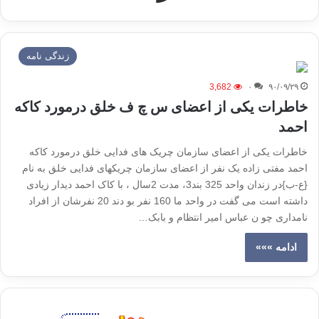
زندگی نامه
3,682
۰
۹۰/۰۹/۲۹
خاطرات یکی از اعضای س چ ف خلق درمورد کاکه
احمد
خاطرات یکی از اعضای سازمان چریک های فدایی خلق درمورد کاکه
احمد مفتی زاده یک نفر از اعضای سازمان چریکهای فدایی خلق به نام
{ع-ب}در زندان واحد 325 بند3، مدت 2سال ، با کاک احمد دیدار زیادی
داشته است می گفت در واحد ما 160 نفر بو دند 20 نفرشان از افراد
نامداری چو ن عباس امیر انتظام و بابک…
ادامه »»»