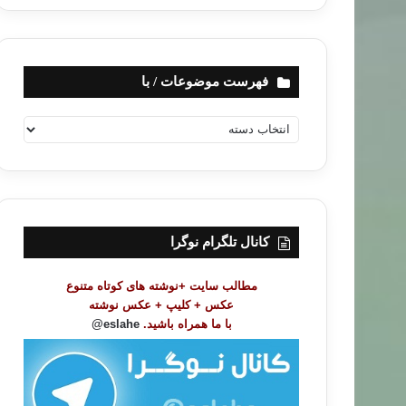
فهرست موضوعات / با
ف
ه
ر
س
ت
م
و
کانال تلگرام نوگرا
ض
و
مطالب سایت +نوشته های کوتاه متنوع
ع
عکس + کلیپ + عکس نوشته
ا
با ما همراه باشید.
eslahe@
ت
/
ب
ا