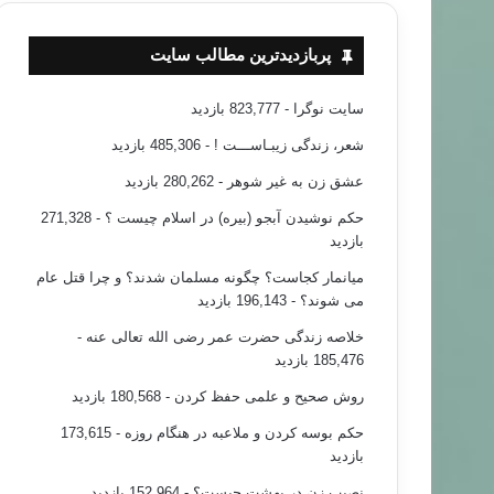
پربازدیدترین مطالب سایت
سایت نوگرا
- 823,777 بازدید
شعر، زندگی زیبـاســـت !
- 485,306 بازدید
عشق زن به غیر شوهر
- 280,262 بازدید
حکم نوشیدن آبجو (بیره) در اسلام چیست ؟
- 271,328
بازدید
میانمار کجاست؟ چگونه مسلمان شدند؟ و چرا قتل عام
می شوند؟
- 196,143 بازدید
خلاصه زندگی حضرت عمر رضی الله تعالی عنه
-
185,476 بازدید
روش صحیح و علمی حفظ کردن
- 180,568 بازدید
حکم بوسه کردن و ملاعبه در هنگام روزه
- 173,615
بازدید
نصیب زن در بهشت چیست؟
- 152,964 بازدید