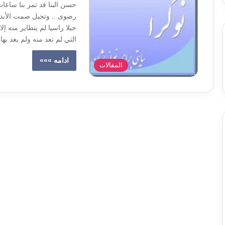
حسن البنا قد تمر بنا ساع
رضوى .. وتحيل صمت الأبد
جبلا راسيا لم يتطاير منه إل
التي لم تعد منه ولم يعد بها 
ادامه »»»
المقالات