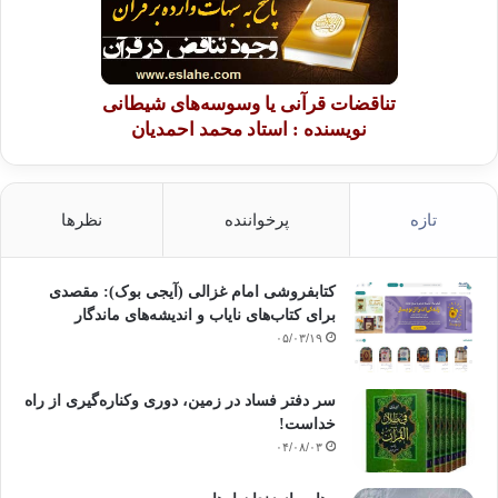
تناقضات قرآنی یا وسوسه‌های شیطانی
نویسنده : استاد محمد احمدیان
تازه
پرخواننده
نظرها
کتابفروشی امام غزالی (آیجی بوک): مقصدی
برای کتاب‌های نایاب و اندیشه‌های ماندگار
۰۵/۰۳/۱۹
سر دفتر فساد در زمین‌، دوری وکناره‌گیری از راه
خداست‌!
۰۴/۰۸/۰۳