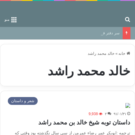
جستجو برای
منو
سر دفتر فساد در زمین‌، دوری وکناره‌گیری از راه خداست‌!
خانه
»
خالد محمد راشد
خالد محمد راشد
شعر و داستان
9,938
۲
۹۱/۰۱/۳۱
داستان توبه شیخ خالد بن محمد راشد
ترجمه :ابوبکر عمر رضاء عمرمن از سی سال نگذشته بود وقتی که