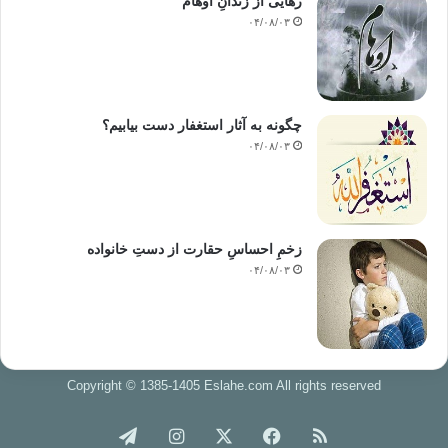
رهایی از زندانِ اوهام
۰۴/۰۸/۰۳
چگونه به آثار استغفار دست بیابیم؟
۰۴/۰۸/۰۳
زخمِ احساسِ حقارت از دستِ خانواده
۰۴/۰۸/۰۳
Copyright © 1385-1405 Eslahe.com All rights reserved
خوراک
فیس
X
اینستاگرام
تلگرام