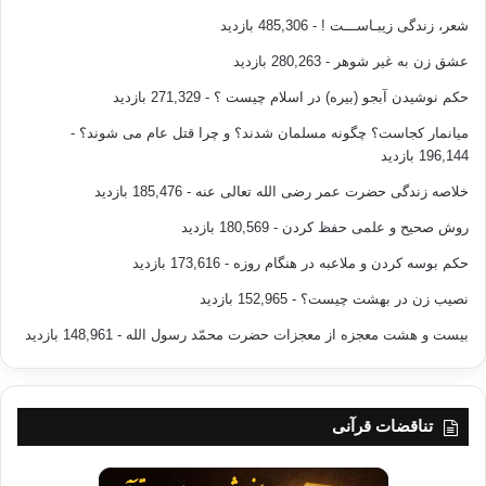
شعر، زندگی زیبـاســـت !
- 485,306 بازدید
عشق زن به غیر شوهر
- 280,263 بازدید
حکم نوشیدن آبجو (بیره) در اسلام چیست ؟
- 271,329 بازدید
میانمار کجاست؟ چگونه مسلمان شدند؟ و چرا قتل عام می شوند؟
-
196,144 بازدید
خلاصه زندگی حضرت عمر رضی الله تعالی عنه
- 185,476 بازدید
روش صحیح و علمی حفظ کردن
- 180,569 بازدید
حکم بوسه کردن و ملاعبه در هنگام روزه
- 173,616 بازدید
نصیب زن در بهشت چیست؟
- 152,965 بازدید
بیست و هشت معجزه از معجزات حضرت محمّد رسول الله
- 148,961 بازدید
تناقضات قرآنی