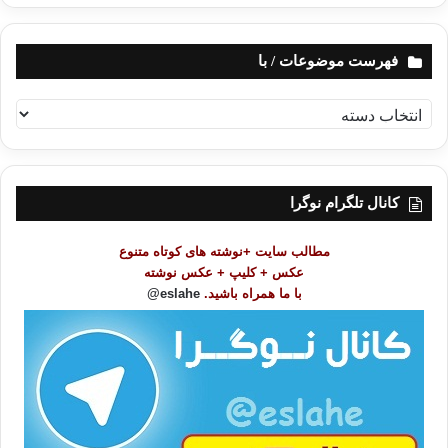
فهرست موضوعات / با
ف
ه
ر
س
ت
کانال تلگرام نوگرا
م
و
مطالب سایت +نوشته های کوتاه متنوع
ض
عکس + کلیپ + عکس نوشته
و
با ما همراه باشید.
eslahe@
ع
ا
ت
/
ب
ا