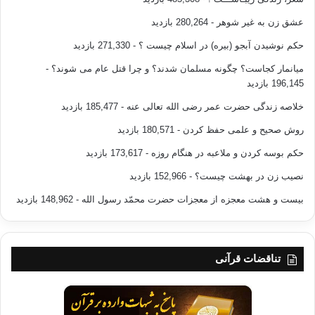
عشق زن به غیر شوهر
- 280,264 بازدید
حکم نوشیدن آبجو (بیره) در اسلام چیست ؟
- 271,330 بازدید
میانمار کجاست؟ چگونه مسلمان شدند؟ و چرا قتل عام می شوند؟
-
196,145 بازدید
خلاصه زندگی حضرت عمر رضی الله تعالی عنه
- 185,477 بازدید
روش صحیح و علمی حفظ کردن
- 180,571 بازدید
حکم بوسه کردن و ملاعبه در هنگام روزه
- 173,617 بازدید
نصیب زن در بهشت چیست؟
- 152,966 بازدید
بیست و هشت معجزه از معجزات حضرت محمّد رسول الله
- 148,962 بازدید
تناقضات قرآنی