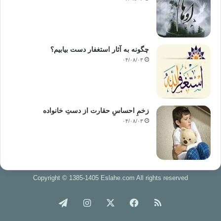
چگونه به آثار استغفار دست بیابیم؟
۰۴/۰۸/۰۳
زخمِ احساسِ حقارت از دستِ خانواده
۰۴/۰۸/۰۳
Copyright © 1385-1405 Eslahe.com All rights reserved
خوراک
فیس
X
اینستاگرام
تلگرام