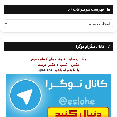
فهرست موضوعات / با
ف
ه
ر
س
ت
کانال تلگرام نوگرا
م
و
مطالب سایت +نوشته های کوتاه متنوع
ض
عکس + کلیپ + عکس نوشته
و
با ما همراه باشید.
eslahe@
ع
ا
ت
/
ب
ا