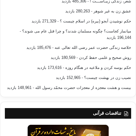
شعر، زندگی زیبـاســـت !
- 485,306 بازدید
عشق زن به غیر شوهر
- 280,263 بازدید
حکم نوشیدن آبجو (بیره) در اسلام چیست ؟
- 271,329 بازدید
میانمار کجاست؟ چگونه مسلمان شدند؟ و چرا قتل عام می شوند؟
-
196,144 بازدید
خلاصه زندگی حضرت عمر رضی الله تعالی عنه
- 185,476 بازدید
روش صحیح و علمی حفظ کردن
- 180,569 بازدید
حکم بوسه کردن و ملاعبه در هنگام روزه
- 173,616 بازدید
نصیب زن در بهشت چیست؟
- 152,965 بازدید
بیست و هشت معجزه از معجزات حضرت محمّد رسول الله
- 148,961 بازدید
تناقضات قرآنی