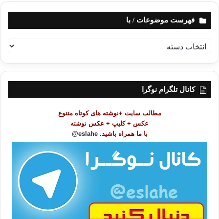
فهرست موضوعات / با
ف
ه
ر
س
ت
کانال تلگرام نوگرا
م
و
مطالب سایت +نوشته های کوتاه متنوع
ض
عکس + کلیپ + عکس نوشته
و
با ما همراه باشید.
eslahe@
ع
ا
ت
/
ب
ا