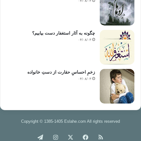
۰۴/۰۸/۰۳
چگونه به آثار استغفار دست بیابیم؟
۰۴/۰۸/۰۳
زخمِ احساسِ حقارت از دستِ خانواده
۰۴/۰۸/۰۳
Copyright © 1385-1405 Eslahe.com All rights reserved
خوراک
فیس
X
اینستاگرام
تلگرام